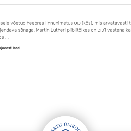
כוס (kôs), mis arvatavasti tähendab mingit liiki kakku (öökulli).
n Lutheri piiblitõlkes on כוס’i vastena kasutatud sõna Kützlin ‘kakuke’
a ...
jaeesti keel