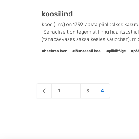
koosilind
Koosi(lind) on 1739. aasta piiblitõlkes kasutusele võetud heebrea linnunimetus 
Tõenäoliselt on tegemist linnu häälitsust jäljendava sõnaga. Marti
(tänapäevases saksa keeles Käuzchen), mid
#heebrea laen
#lõunaeesti keel
#piiblitõlge
#põh
Posts
1
…
3
4
pagination