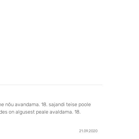
me nõu avandama. 18. sajandi teise poole
des on algusest peale avaldama. 18.
21.09.2020