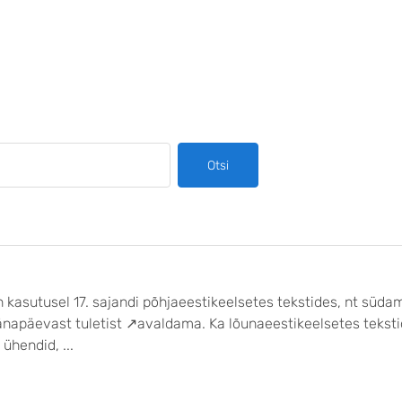
Otsi
kasutusel 17. sajandi põhjaeestikeelsetes tekstides, nt süda
apäevast tuletist ↗avaldama. Ka lõunaeestikeelsetes teksti
ühendid, ...