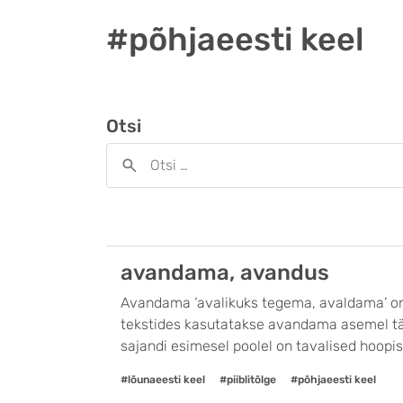
#põhjaeesti keel
Otsi
avandama, avandus
Avandama ‘avalikuks tegema, avaldama’ on 
tekstides kasutatakse avandama asemel tän
sajandi esimesel poolel on tavalised hoopis 
#lõunaeesti keel
#piiblitõlge
#põhjaeesti keel