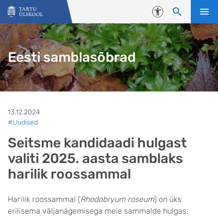
Liigu edasi põhisisu juurde
Juurdepääsetavus
Eesti samblasõbrad
13.12.2024
#Uudised
Seitsme kandidaadi hulgast
valiti 2025. aasta samblaks
harilik roossammal
Harilik roossammal (
Rhodobryum roseum
) on üks
erilisema väljanägemisega meie sammalde hulgas,