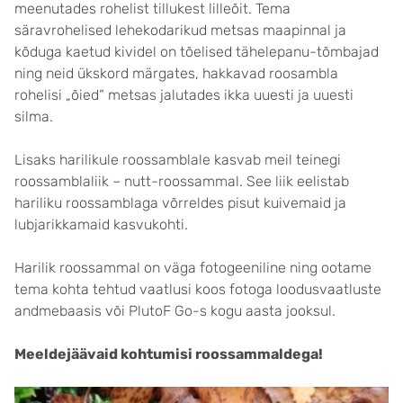
meenutades rohelist tillukest lilleõit. Tema
säravrohelised lehekodarikud metsas maapinnal ja
kõduga kaetud kividel on tõelised tähelepanu-tõmbajad
ning neid ükskord märgates, hakkavad roosambla
rohelisi „õied“ metsas jalutades ikka uuesti ja uuesti
silma.
Lisaks harilikule roossamblale kasvab meil teinegi
roossamblaliik – nutt-roossammal. See liik eelistab
hariliku roossamblaga võrreldes pisut kuivemaid ja
lubjarikkamaid kasvukohti.
Harilik roossammal on väga fotogeeniline ning ootame
tema kohta tehtud vaatlusi koos fotoga loodusvaatluste
andmebaasis või PlutoF Go-s kogu aasta jooksul.
Meeldejäävaid kohtumisi roossammaldega!