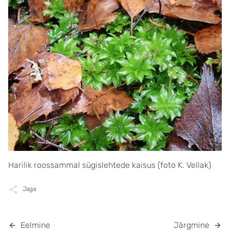
Harilik roossammal sügislehtede kaisus (foto K. Vellak)
Jaga
Eelmine
Järgmine