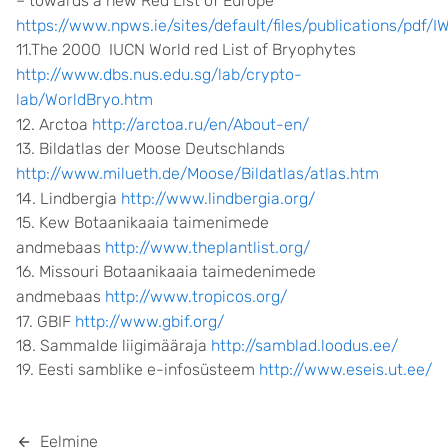
– towards a new Red List of Europe
https://www.npws.ie/sites/default/files/publications/pdf/
11.The 2000 IUCN World red List of Bryophytes
http://www.dbs.nus.edu.sg/lab/crypto-
lab/WorldBryo.htm
12. Arctoa
http://arctoa.ru/en/About-en/
13. Bildatlas der Moose Deutschlands
http://www.milueth.de/Moose/Bildatlas/atlas.htm
14. Lindbergia
http://www.lindbergia.org/
15. Kew Botaanikaaia taimenimede
andmebaas
http://www.theplantlist.org/
16. Missouri Botaanikaaia taimedenimede
andmebaas
http://www.tropicos.org/
17. GBIF
http://www.gbif.org/
18. Sammalde liigimääraja
http://samblad.loodus.ee/
19. Eesti samblike e-infosüsteem
http://www.eseis.ut.ee/
Eelmine