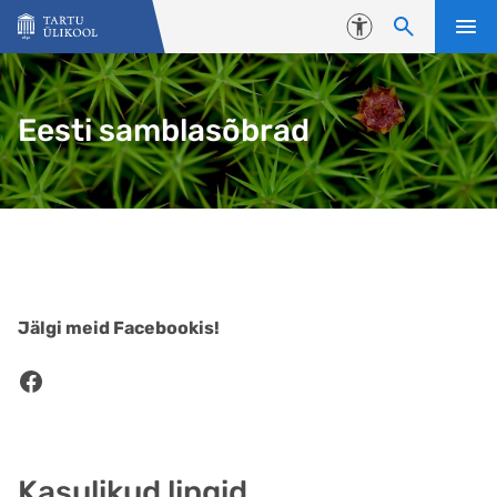
Liigu edasi põhisisu juurde
Juurdepääsetavus
Eesti samblasõbrad
Jälgi meid Facebookis!
Facebook
Kasulikud lingid