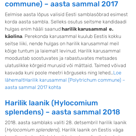
commune) – aasta sammal 2017
Eelmise aasta lõpus valisid Eesti samblasõbrad esimest
korda aasta sambla. Selleks osutus seitsme kandidaadi
hulgas enim hääli saanud
harilik karusammal e.
käolina
. Perekonda karusammal kuulub Eestis kokku
seitse liiki, nende hulgas on harilik karusammal meil
kõige tuntum ja laiemalt levinud. Harilik karusammal
moodustab soostuvates ja rabastuvates metsades
ulatuslikke kõrgeid murusid või mättaid. Taimed võivad
kasvada kuni poole meetri kõrguseks ning lehed…
Loe
lähemaltHarilik karusammal (Polytrichum commune) –
aasta sammal 2017 kohta
Harilik laanik (Hylocomium
splendens) – aasta sammal 2018
2018. aasta samblaks valiti 28. detsembril harilik laanik
(
Hylocomium splendens
). Harilik laanik on Eestis väga