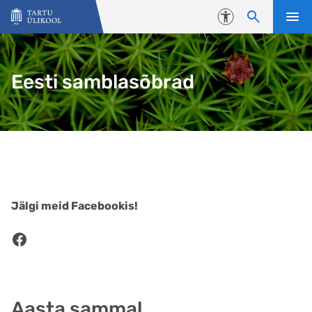
Liigu edasi põhisisu juurde
Juurdepääsetavus
Eesti samblasõbrad
Jälgi meid Facebookis!
Facebook
Aasta sammal