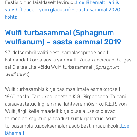
Eestis olnud laialdaselt levinud…
Loe lähemaltHarilik
valvik (Leucobryum glaucum) – aasta sammal 2020
kohta
Wulfi turbasammal (Sphagnum
wulfianum) – aasta sammal 2019
27. detsembril valiti eesti samblasõprade poolt
kolmandat korda aasta sammalt. Kuue kandidaadi hulgas
sai ülekaaluka võidu Wulfi turbasammal (
Sphagnum
wulfianum
).
Wulfi turbasambla kirjeldas maailmale esmakordselt
1860.aastal Tartu kooliõpetaja K.G. Girgensohn. Ta pani
äsjaavastatud liigile nime Tähtvere mõisniku K.E.R. von
Wulfi järgi, kelle maadelt kirjelduse aluseks olevad
taimed on kogutud ja teaduslikult kirjeldatud. Wulfi
turbasambla tüüpeksemplar asub Eesti maaülikooli…
Loe
lähemalt