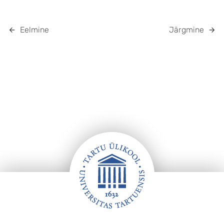
Eelmine
Järgmine
Jalus