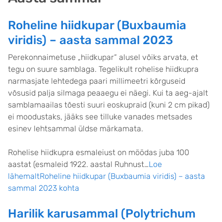
Roheline hiidkupar (Buxbaumia
viridis) – aasta sammal 2023
Perekonnaimetuse „hiidkupar“ alusel võiks arvata, et
tegu on suure samblaga. Tegelikult rohelise hiidkupra
narmasjate lehtedega paari millimeetri kõrguseid
võsusid palja silmaga peaaegu ei näegi. Kui ta aeg-ajalt
samblamaailas tõesti suuri eoskupraid (kuni 2 cm pikad)
ei moodustaks, jääks see tilluke vanades metsades
esinev lehtsammal üldse märkamata.
Rohelise hiidkupra esmaleiust on möödas juba 100
aastat (esmaleid 1922. aastal Ruhnust…
Loe
lähemaltRoheline hiidkupar (Buxbaumia viridis) – aasta
sammal 2023 kohta
Harilik karusammal (Polytrichum