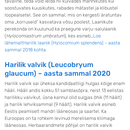
tavaline, teda võib leida nii kuivades männikutes kui
soostuvates kuusikutes, rabades mätastel ja klibustel
loopealsetel. See on sammal, mis on kergesti äratuntav
oma „korruseid“ kasvatava võsu poolest. Laanikute
perekonda on kuulunud ka praegune varju-salulaanik
(
Hylocomiastrum umbratum
), kes esineb…
Loe
lähemaltHarilik laanik (Hylocomium splendens) – aasta
sammal 2018 kohta
Harilik valvik (Leucobryum
glaucum) – aasta sammal 2020
Harilik valvik sai üheksa kandidaatliigi hulgas kõige enam
hääli. Hääli andis kokku 51 samblasõpra, neist 13 eelistas
harilikku valvikut, üsna kannul olid sulgjas õhik (11 häält)
ja harilik lehviksammal (9 häält). Harilik valvik esineb
Eestis peamiselt mandri lääneosas ja saartel. Ka
Euroopas on ta rohkem levinud merelisema kliimaga
lääneosas. Herbaarandmete põhjal on harilik valvik