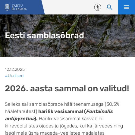
Liigu edasi põhisisu juurde
Juurdepääsetavus
Eesti samblasõbrad
12.12.2025
#Uudised
2026. aasta sammal on valitud!
Selleks sai samblasõprade häälteenamusega (30,5%
hääletanutest)
harilik vesisammal (
Fontainalis
antipyretica
).
Harilik vesisammal kasvab nii
kiirevoolulistes ojades ja jõgedes, kui ka järvedes ning
isegi meie üsna mageda-veelistes madalates