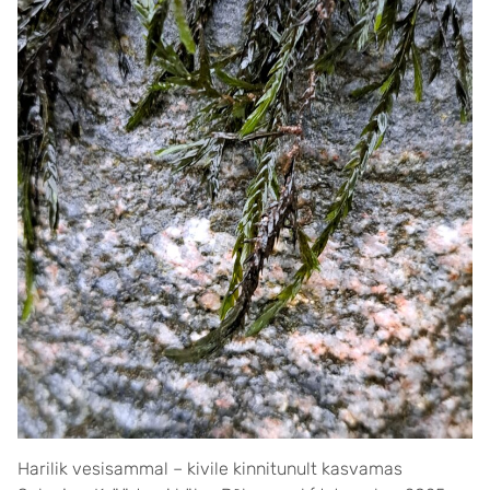
Harilik vesisammal – kivile kinnitunult kasvamas