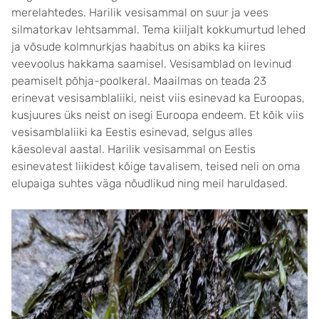
merelahtedes. Harilik vesisammal on suur ja vees
silmatorkav lehtsammal. Tema kiiljalt kokkumurtud lehed
ja võsude kolmnurkjas haabitus on abiks ka kiires
veevoolus hakkama saamisel. Vesisamblad on levinud
peamiselt põhja-poolkeral. Maailmas on teada 23
erinevat vesisamblaliiki, neist viis esinevad ka Euroopas,
kusjuures üks neist on isegi Euroopa endeem. Et kõik viis
vesisamblaliiki ka Eestis esinevad, selgus alles
käesoleval aastal. Harilik vesisammal on Eestis
esinevatest liikidest kõige tavalisem, teised neli on oma
elupaiga suhtes väga nõudlikud ning meil haruldased.