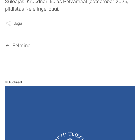
Suloajas, Krüüdneri külas Põlvamaal (detsember 2025,
pildistas Nele Ingerpuu).
Jaga
Eelmine
#Uudised