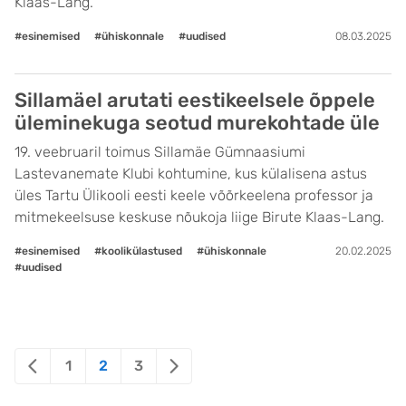
Klaas-Lang.
#esinemised
#ühiskonnale
#uudised
08.03.2025
Sillamäel arutati eestikeelsele õppele
üleminekuga seotud murekohtade üle
19. veebruaril toimus Sillamäe Gümnaasiumi
Lastevanemate Klubi kohtumine, kus külalisena astus
üles Tartu Ülikooli eesti keele võõrkeelena professor ja
mitmekeelsuse keskuse nõukoja liige Birute Klaas-Lang.
#esinemised
#koolikülastused
#ühiskonnale
20.02.2025
#uudised
Posts
1
2
3
pagination