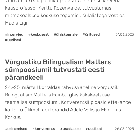
Vihman ja keelepoliitika ja eesti keele teise keelena
kaasprofessor Kerttu Rozenvalde, tutvustamas
mitmekeelsuse keskuse tegemisi. Külalistega vestles
Madis Ligi.
#intervjuu
#keskusest
#ühiskonnale
#üritused
31.03.2025
#uudised
Võrgustiku Bilingualism Matters
sümpoosiumil tutvustati eesti
pärandkeeli
24.-25. märtsil korraldas rahvusvaheline võrgustik
Bilingualism Matters Edinburghis kakskeelsuse-
teemalise sümpoosiumi. Konverentsil pidasid ettekande
ka Tartu Ülikooli doktorandid Adele Vaks ja Mari-Liis
Korkus.
#esinemised
#konverents
#teadlasele
#uudised
26.03.2025