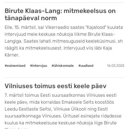
Birute Klaas-Lang: mitmekeelsus on
tänapäeval norm
Eile, 15. märtsil, sai Vikerraadio saates "Kajalood" kuulata
intervjuud meie keskuse nõukoja liikme Birute Klaas-
Langiga. Saates lahati mitmesuguseid keeleküsimusi, sh
räägiti ka mitmekeelsusest. Intervjuud viis läbi Kaja
Kärner.
#esinemised
#intervjuu
#ühiskonnale
#uudised
16.03.2025
Vilniuses toimus eesti keele päev
7. märtsil toimus Eesti suursaatkonnas Vilniuses eesti
keele päev, mida korraldas Emakeele Selts koostöös
Leedu Eestlaste Seltsi, Vilniuse Ülikooli ning Eesti
suursaatkonnaga Vilniuses. Üritusel esinejate ridadesse
kuulus ka mitmekeelsuse keskuse nõukoja liige Birute