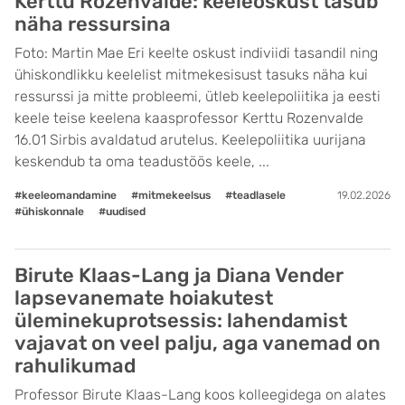
Kerttu Rozenvalde: keeleoskust tasub
näha ressursina
Foto: Martin Mae Eri keelte oskust indiviidi tasandil ning
ühiskondlikku keelelist mitmekesisust tasuks näha kui
ressurssi ja mitte probleemi, ütleb keelepoliitika ja eesti
keele teise keelena kaasprofessor Kerttu Rozenvalde
16.01 Sirbis avaldatud arutelus. Keelepoliitika uurijana
keskendub ta oma teadustöös keele, ...
#keeleomandamine
#mitmekeelsus
#teadlasele
19.02.2026
#ühiskonnale
#uudised
Birute Klaas-Lang ja Diana Vender
lapsevanemate hoiakutest
üleminekuprotsessis: lahendamist
vajavat on veel palju, aga vanemad on
rahulikumad
Professor Birute Klaas-Lang koos kolleegidega on alates