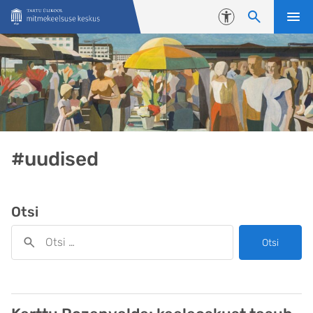
Liigu edasi põhisisu juurde
Juurdepääsetavus
#uudised
Otsi
Otsi