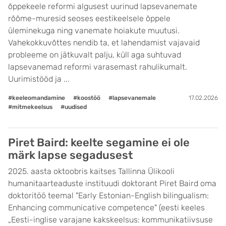
õppekeele reformi algusest uurinud lapsevanemate
rõõme-muresid seoses eestikeelsele õppele
üleminekuga ning vanemate hoiakute muutusi.
Vahekokkuvõttes nendib ta, et lahendamist vajavaid
probleeme on jätkuvalt palju, küll aga suhtuvad
lapsevanemad reformi varasemast rahulikumalt.
Uurimistööd ja ...
#keeleomandamine
#koostöö
#lapsevanemale
17.02.2026
#mitmekeelsus
#uudised
Piret Baird: keelte segamine ei ole
märk lapse segadusest
2025. aasta oktoobris kaitses Tallinna Ülikooli
humanitaarteaduste instituudi doktorant Piret Baird oma
doktoritöö teemal "Early Estonian-English bilingualism:
Enhancing communicative competence" (eesti keeles
„Eesti-inglise varajane kakskeelsus: kommunikatiivsuse