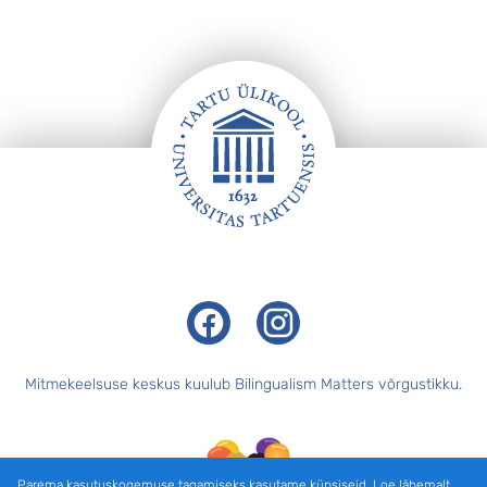
Jalus
Facebook
Instagram
Mitmekeelsuse keskus kuulub Bilingualism Matters võrgustikku.
Parema kasutuskogemuse tagamiseks kasutame küpsiseid. Loe lähemalt