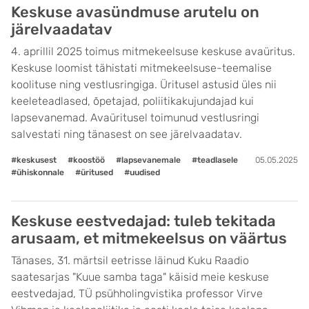
Keskuse avasündmuse arutelu on
järelvaadatav
4. aprillil 2025 toimus mitmekeelsuse keskuse avaüritus.
Keskuse loomist tähistati mitmekeelsuse-teemalise
koolituse ning vestlusringiga. Üritusel astusid üles nii
keeleteadlased, õpetajad, poliitikakujundajad kui
lapsevanemad. Avaüritusel toimunud vestlusringi
salvestati ning tänasest on see järelvaadatav.
#keskusest
#koostöö
#lapsevanemale
#teadlasele
05.05.2025
#ühiskonnale
#üritused
#uudised
Keskuse eestvedajad: tuleb tekitada
arusaam, et mitmekeelsus on väärtus
Tänases, 31. märtsil eetrisse läinud Kuku Raadio
saatesarjas "Kuue samba taga" käisid meie keskuse
eestvedajad, TÜ psühholingvistika professor Virve