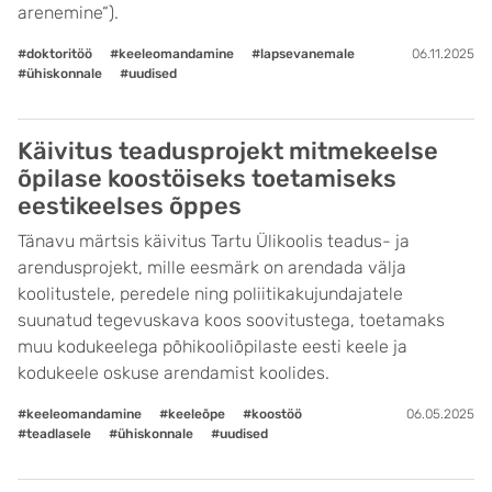
arenemine“).
#doktoritöö
#keeleomandamine
#lapsevanemale
06.11.2025
#ühiskonnale
#uudised
Käivitus teadusprojekt mitmekeelse
õpilase koostöiseks toetamiseks
eestikeelses õppes
Tänavu märtsis käivitus Tartu Ülikoolis teadus- ja
arendusprojekt, mille eesmärk on arendada välja
koolitustele, peredele ning poliitikakujundajatele
suunatud tegevuskava koos soovitustega, toetamaks
muu kodukeelega põhikooliõpilaste eesti keele ja
kodukeele oskuse arendamist koolides.
#keeleomandamine
#keeleõpe
#koostöö
06.05.2025
#teadlasele
#ühiskonnale
#uudised