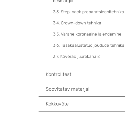
eesmärgid
3.3. Step-back preparatsioonitehnika
3.4. Crown-down tehnika
3.5. Varane koronaalne laiendamine
3.6. Tasakaalustatud jõudude tehnika
3.7. Kõverad juurekanalid
Kontrolltest
Soovitatav materjal
Kokkuvõte