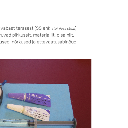
tevabast terasest (SS ehk
)
stainless steal
ad pikkuselt, materjalilt, disainilt,
gevused, nõrkused ja ettevaatusabinõud