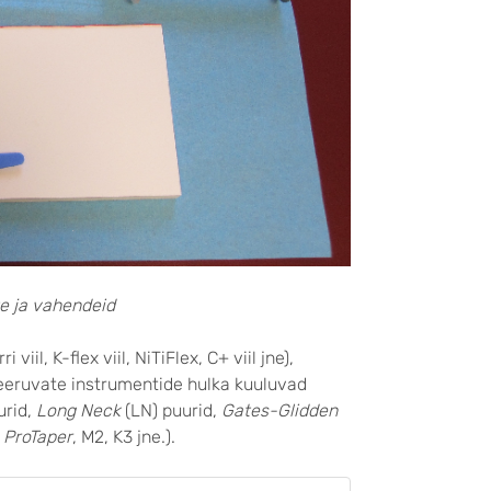
te ja vahendeid
iil, K-flex viil, NiTiFlex, C+ viil jne),
teeruvate instrumentide hulka kuuluvad
rid,
Long Neck
(LN) puurid,
Gates-Glidden
,
ProTaper
, M2, K3 jne.).