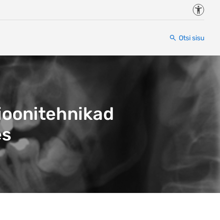
Juurde
Otsi sisu
ioonitehnikad
es