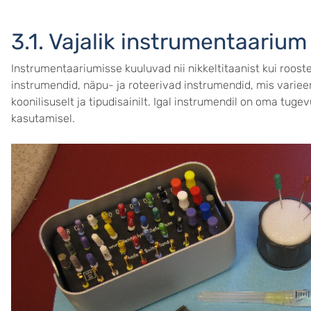
3.1. Vajalik instrumentaarium
Instrumentaariumisse kuuluvad nii nikkeltitaanist kui roos
instrumendid, näpu- ja roteerivad instrumendid, mis varieeruv
koonilisuselt ja tipudisainilt. Igal instrumendil on oma tu
kasutamisel.