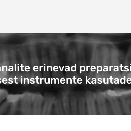
alite erinevad preparats
sest instrumente kasutad