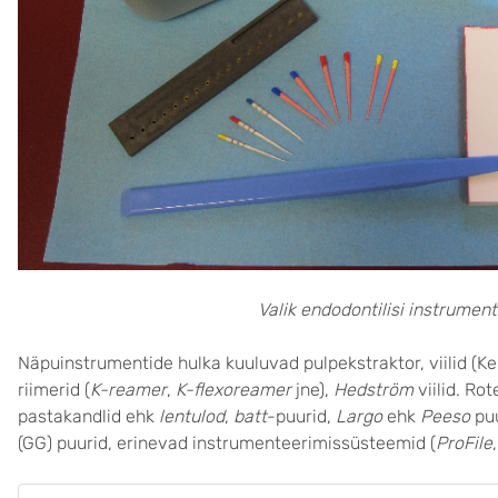
Valik endodontilisi instrumen
Näpuinstrumentide hulka kuuluvad pulpekstraktor, viilid (Kerri v
riimerid (
K-reamer
,
K-flexoreamer
jne),
Hedström
viilid. Ro
pastakandlid ehk
lentulod
,
batt
-puurid,
Largo
ehk
Peeso
puu
(GG) puurid, erinevad instrumenteerimissüsteemid (
ProFile