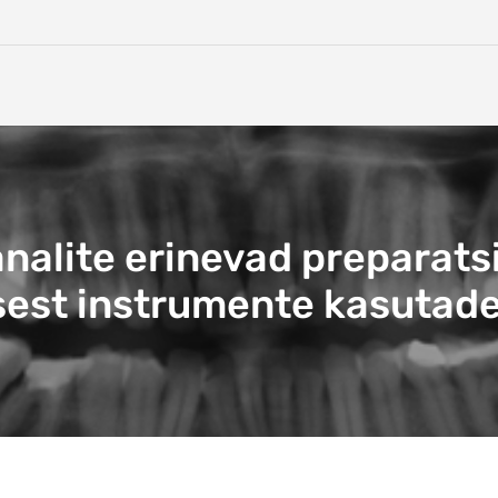
alite erinevad preparats
sest instrumente kasutad