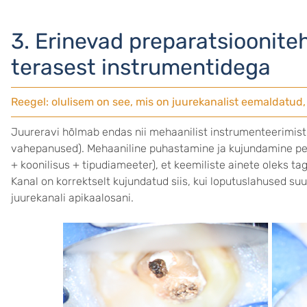
3. Erinevad preparatsioonite
terasest instrumentidega
Reegel: olulisem on see, mis on juurekanalist eemaldatud, 
Juureravi hõlmab endas nii mehaanilist instrumenteerimist 
vahepanused). Mehaaniline puhastamine ja kujundamine pea
+ koonilisus + tipudiameeter), et keemiliste ainete oleks t
Kanal on korrektselt kujundatud siis, kui loputuslahused s
juurekanali apikaalosani.