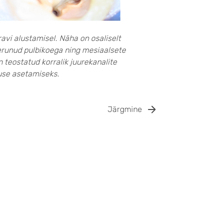
avi alustamisel. Näha on osaliselt
eerunud pulbikoega ning mesiaalsete
 teostatud korralik juurekanalite
use asetamiseks.
Järgmine