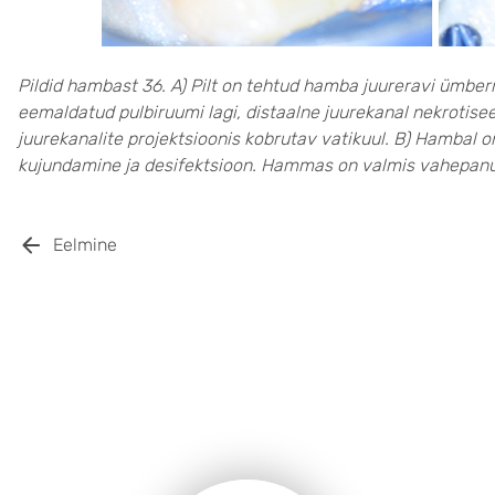
Pildid hambast 36. A) Pilt on tehtud hamba juureravi ümberr
eemaldatud pulbiruumi lagi, distaalne juurekanal nekrotis
juurekanalite projektsioonis kobrutav vatikuul. B) Hambal on
kujundamine ja desifektsioon. Hammas on valmis vahepan
Eelmine