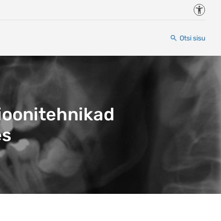
Juurde
Otsi sisu
ioonitehnikad
es