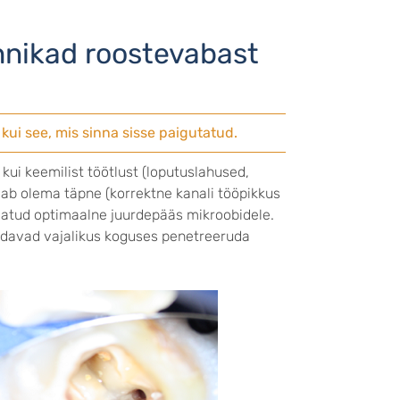
hnikad roostevabast
kui see, mis sinna sisse paigutatud.
kui keemilist töötlust (loputuslahused,
b olema täpne (korrektne kanali tööpikkus
agatud optimaalne juurdepääs mikroobidele.
uudavad vajalikus koguses penetreeruda