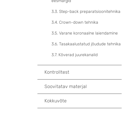
eesmärgid
3.3. Step-back preparatsioonitehnika
3.4. Crown-down tehnika
3.5. Varane koronaalne laiendamine
3.6. Tasakaalustatud jõudude tehnika
3.7. Kõverad juurekanalid
Kontrolltest
Soovitatav materjal
Kokkuvõte