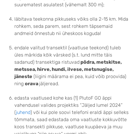
suurematest asulatest (vähemalt 300 m);
läbitava teekonna pikkuseks võiks olla 2-15 km. Mida
rohkem, seda parem, sest rohkem täpsemaid
andmeid õnnestub nii üheskoos koguda!
endale valitud transektil (vaatluse teekond) tuleb
üles märkida kõik värsked (s.t. lund mitte täis
sadanud) transektiga ristuvad
põdra, metskitse,
metssea, hirve, hundi, ilvese, metsnugise,
jäneste
(liigini määrama ei pea, kuid võib proovida)
ning
orava
jäljeread.
edasta vaatlused kohe kas (1) PlutoF GO äppi
vahendusel valides projektiks “Jäljed lumel 2024”
(
juhend
) või kui pole soovi telefoni eraldi äppi selleks
tõmmata, saad edastada oma vaatluste kokkuvõtte
koos transekti pikkuse, vaatluse kuupäeva ja muu
vajalikuga “siin asuva” vormi abil: