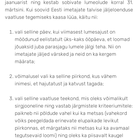
jaanuarist ning kestab sobivate lumeolude korral 31.
märtsini. Kui soovid Eesti imetajate talvise jäljeloenduse
vaatluse tegemiseks kaasa lüüa, käitu nii:
vali selline päev, kui viimasest lumesajust on
möödunud eelistatult üks-kaks ööpäeva, et loomad
jõuaksid juba parasjagu lumele jälgi teha. Nii on
imetajate jäljed värsked ja neid on ka kergem
määrata;
võimalusel vali ka selline piirkond, kus vähem
inimesi, et hajutatust ja katvust tagada;
vali selline vaatluse teekond, mis oleks võimalikult
sirgjooneline ning vastab järgmistele kriteeriumitele:
paikneb nii põldude vahel kui ka metsas (vahekord
võiks peegeldada erinevate elupaikade levikut
piirkonnas, et märgataks nii metsas kui ka avamaal
tegutsevaid loomi) ning oleks ka piisavalt kaugel