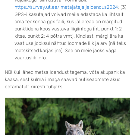
https://survey.ut.ee/Imetajatejaljeloendus2024
; (3)
GPS-i kasutajad võivad meile edastada ka lihtsalt
oma teekonna gpx faili, kus jäljeread on märgitud
punktidena koos vastava liigiinfoga (nt. punkt 1: 2
kitse, punkt 2: 4 põtra vmt). Kindlasti märgi ära ka
vaatluse jooksul nähtud loomade liik ja arv (näiteks
metskitsed karjas jne). See on meie jaoks väga
väärtuslik info.
NB! Kui lähed metsa loendust tegema, võta akupank ka
kaasa, sest külma ilmaga saavad nutiseadmete akud
ootamatult kiiresti tühjaks!