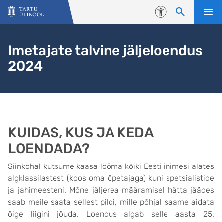
Liigu edasi põhisisu juurde
Juurdepääsetavus
Imetajate talvine jäljeloendus
2024
KUIDAS, KUS JA KEDA
LOENDADA?
Siinkohal kutsume kaasa lööma kõiki Eesti inimesi alates
algklassilastest (koos oma õpetajaga) kuni spetsialistide
ja jahimeesteni. Mõne jäljerea määramisel hätta jäädes
saab meile saata sellest pildi, mille põhjal saame aidata
õige liigini jõuda. Loendus algab selle aasta 25.