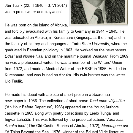
Jüri Tuulik
(22. II 1940 – 3. VI 2014)
was a prose writer and playwright.
He was born on the island of Abruka,
and forcibly evacuated with his family to Germany in 1944 – 1945. He
was educated on Abruka, in Kuressaare (Kingisepa at the time) and in
the faculty of history and languages at Tartu State University, where he
graduated in Estonian philology in 1963. He worked on the newspapers
Edasi
and
Noorte Hääl
and on the maritime journal
Vesikaar
. From 1969
he was a professional writer. He was a member of the Writers’ Union
from 1972, and made a Merited Writer of the ESSR in 1986. He died in
Kuressaare, and was buried on Abruka. His twin brother was the writer
Ülo Tuulik.
He made his debut with a piece of short prose in a Saaremaa
newspaper in 1956. The collection of short prose
Tund enne väljasõitu
(‘An Hour Before Departure’, 1966) appeared on the Young Authors
cassette in 1965 along with poetry collections by Leelo Tungal and
Ingvar Luhaäär. This was followed by the prose collections
Vana loss.
Abruka lood
(‘The Old Castle. Stories of Abruka’, 1972),
Meretagune asi
(‘A Thing Beyond the Sea’, 1976, winner of the Eduard Vilde literature