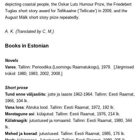
depicting coastal people, the Oskar Luts Humour Prize, the Friedebert
Tuglas short story award for
Tellikaatne
(‘Tellicate’) in 2009, and the
August Mälk short story prize repeatedly.
A. K. (Translated by C. M.)
Books
in Estonian
Novels
Vares
. Tallinn: Perioodika (Loomingu Raamatukogu), 1979. [Järgmised
trükid: 1980, 1983, 2002, 2008.]
Short prose
Tund enne väljasõitu
: jutte ja laaste 1962-1964. Tallinn: Eesti Raamat,
1966, 104 lk.
Vana loss
: Abruka lood. Tallinn: Eesti Raamat, 1972, 192 lk.
Meretagune asi
: külajutud. Tallinn: Eesti Raamat, 1976, 214 lk.
Külatraagik
: jutustused ja romaanid. Tallinn: Eesti Raamat, 1980, 344
lk.
Mehed ja koerad
: jutustused. Tallinn: Eesti Raamat, 1985, 176 lk.