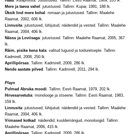
Haab
: külaproosa. Jutustused. Tallinn: Eesti Raamat, 1989, 205 lk.
Mere ja taeva vahel
: jutustused. Tallinn: Kupar, 1991, 188 lk.
Üksik lind mere kohal
: romaan ja jutustused. Tallinn: Maalehe
Raamat, 2002, 606 lk.
Linnusita
: jutustused, lühijutud, näidendid ja vested. Tallinn: Maalehe
Raamat, 2004, 406 lk.
Nässu ja Loviisaga
: jutustused. Tallinn: Maalehe Raamat, 2005, 367
lk.
Räim, pisike kena kala
: valitud lugusid ja toiduretsepte. Tallinn:
Kadmirell, 2008, 250 lk.
Aprillipörsas
. Tallinn: Kadmirell, 2009, 286 lk.
Nende aastate pilved
. Tallinn: Kadmirell, 2011, 294 lk.
Plays
Pulmad Abruka moodi
. Tallinn: Eesti Raamat, 1979, 202 lk.
Hirvesarvetuba
: monolooge ja stseene. Tallinn: Eesti Raamat, 1983,
159 lk.
Linnusita
: jutustused, lühijutud, näidendid ja vested. Tallinn: Maalehe
Raamat, 2004, 406 lk.
Viimased kotkad
: näidendid, kuuldemängud, monoloogid. Tallinn:
Maalehe Raamat, 2006, 415 lk.
Aprillipörsas
. Tallinn: Kadmirell, 2009, 286 lk.