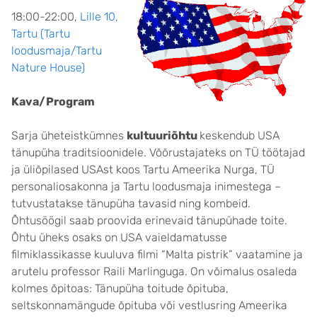
18:00-22:00,
Lille 10,
Tartu (Tartu
loodusmaja/Tartu
Nature House
)
Kava/Program
Sarja üheteistkümnes
kultuuriõhtu
keskendub USA
tänupüha traditsioonidele. Võõrustajateks on TÜ töötajad
ja üliõpilased USAst koos Tartu Ameerika Nurga, TÜ
personaliosakonna ja Tartu loodusmaja inimestega –
tutvustatakse tänupüha tavasid ning kombeid.
Õhtusöögil saab proovida erinevaid tänupühade toite.
Õhtu üheks osaks on USA vaieldamatusse
filmiklassikasse kuuluva filmi “Malta pistrik” vaatamine ja
arutelu professor Raili Marlinguga. On võimalus osaleda
kolmes õpitoas: Tänupüha toitude õpituba,
seltskonnamängude õpituba või vestlusring Ameerika