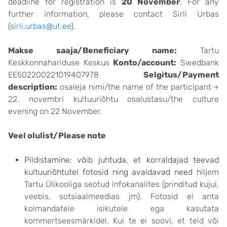
deadline for registration is
20 November
. For any
further information, please contact Sirli Urbas
(
sirli.urbas@ut.ee
).
Makse saaja/Beneficiary name:
Tartu
Keskkonnahariduse Keskus
Konto/account:
Swedbank
EE502200221019407978
Selgitus/Payment
description:
osaleja nimi/the name of the participant +
22. novembri kultuuriõhtu osalustasu/the culture
evening on 22 November.
Veel olulist/Please note
Pildistamine: võib juhtuda, et korraldajad teevad
kultuuriõhtutel fotosid ning avaldavad need
hiljem
Tartu Ülikooliga seotud infokanalites (prinditud kujul,
veebis, sotsiaalmeedias jm). Fotosid ei anta
kolmandatele isikutele ega kasutata
kommertseesmärkidel. Kui te ei soovi, et teid või