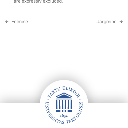
are expressly excluded.
Eelmine
Järgmine
Jalus