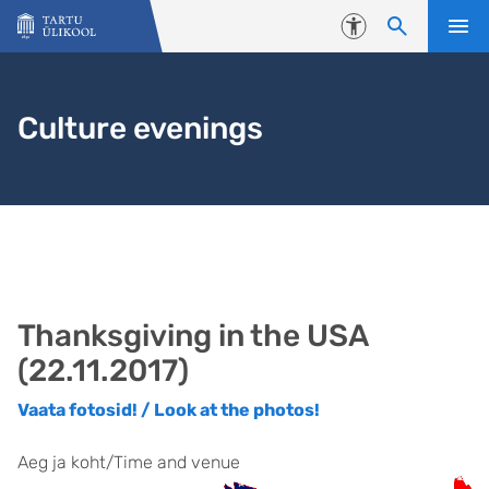
Liigu edasi põhisisu juurde
Juurdepääsetavus
Culture evenings
Thanksgiving in the USA
(22.11.2017)
Vaata fotosid! / Look at the photos!
Aeg ja koht/Time and venue