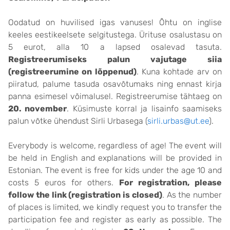
Oodatud on huvilised igas vanuses! Õhtu on inglise
keeles eestikeelsete selgitustega. Ürituse osalustasu on
5 eurot, alla 10 a lapsed osalevad tasuta.
Registreerumiseks palun vajutage
siia
(registreerumine on lõppenud)
. Kuna kohtade arv on
piiratud, palume tasuda osavõtumaks ning ennast kirja
panna esimesel võimalusel. Registreerumise tähtaeg on
20. november
. Küsimuste korral ja lisainfo saamiseks
palun võtke ühendust Sirli Urbasega (
sirli.urbas@ut.ee
).
Everybody is welcome, regardless of age! The event will
be held in English and explanations will be provided in
Estonian. The event is free for kids under the age 10 and
costs 5 euros for others.
For registration, please
follow the
link (registration is closed)
. As the number
of places is limited, we kindly request you to transfer the
participation fee and register as early as possible. The