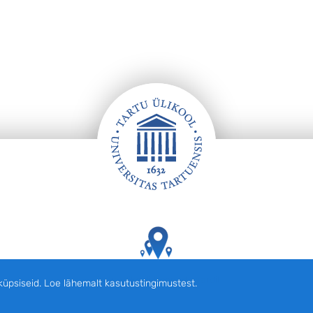
Tartu Ülikooli hooned kaardil
siseid. Loe lähemalt kasutustingimustest.