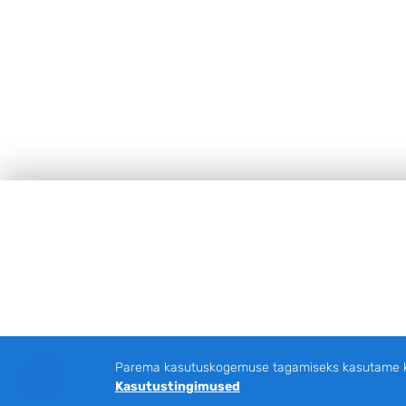
Jalus
Parema kasutuskogemuse tagamiseks kasutame küp
Kasutustingimused