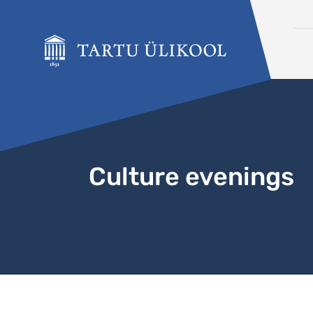
Liigu edasi põhisisu juurde
Culture evenings