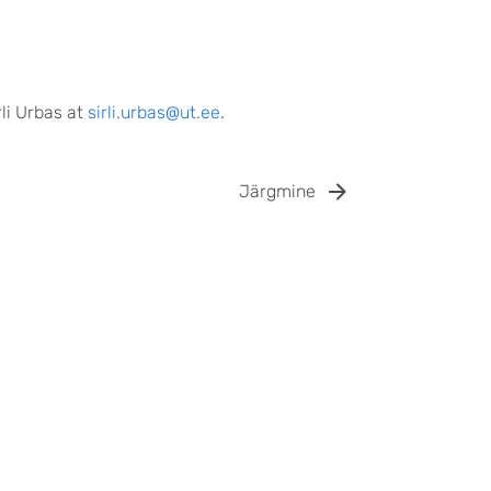
li Urbas at
sirli.urbas@ut.ee
.
Järgmine