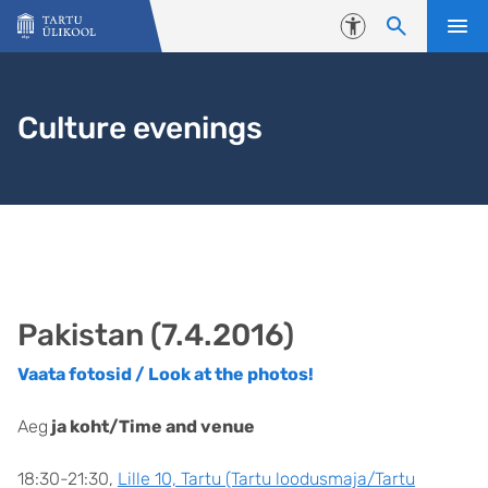
Liigu edasi põhisisu juurde
Juurdepääsetavus
Culture evenings
Pakistan (7.4.2016)
Vaata fotosid / Look at the photos!
Aeg
ja koht/Time and venue
18:30-21:30,
Lille 10, Tartu (Tartu loodusmaja/Tartu