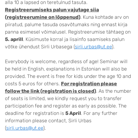
alla 10 a lapsed on teretulnud tasuta.
Registreerumiseks palun vajutage siia
(registreerumine on lõppenud)
. Kuna kohtade arv on
piiratud, palume tasuda osavõtumaks ning ennast kirja
panna esimesel võimalusel. Registreerumise tähtaeg on
5. aprill
. Küsimuste korral ja lisainfo saamiseks palun
võtke ühendust Sirli Urbasega (
sirli.urbas@ut.ee
).
Everybody is welcome, regardless of age! Seminar will
be held in English, explanations in Estonian will also be
provided. The event is free for kids under the age 10 and
costs 5 euros for others.
For registration please
follow the link (registration is closed)
. As the number
of seats is limited, we kindly request you to transfer
participation fee and register as early as possible. The
deadline for registration is
5 April
. For any further
information please contact, Sirli Urbas
(
sirli.urbas@ut.ee
).