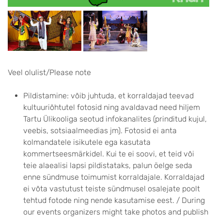
Veel olulist/Please note
Pildistamine: võib juhtuda, et korraldajad teevad
kultuuriõhtutel fotosid ning avaldavad need hiljem
Tartu Ülikooliga seotud infokanalites (prinditud kujul,
veebis, sotsiaalmeedias jm). Fotosid ei anta
kolmandatele isikutele ega kasutata
kommertseesmärkidel. Kui te ei soovi, et teid või
teie alaealisi lapsi pildistataks, palun öelge seda
enne sündmuse toimumist korraldajale. Korraldajad
ei võta vastutust teiste sündmusel osalejate poolt
tehtud fotode ning nende kasutamise eest. / During
our events organizers might take photos and publish