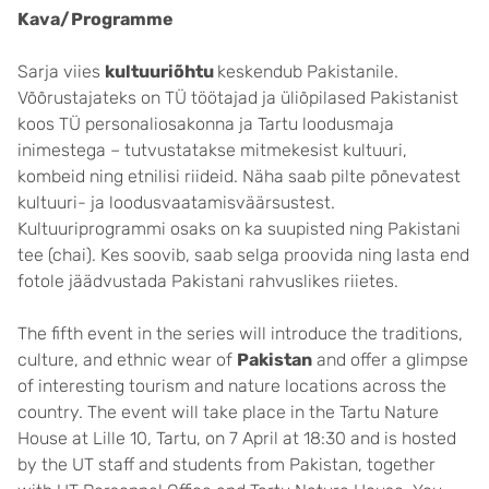
Kava/Program
Sarja viies
kultuuriõhtu
keskendub Pakistanile.
Võõrustajateks on TÜ töötajad ja üliõpilased Pakistanist
koos TÜ personaliosakonna ja Tartu loodusmaja
inimestega – tutvustatakse mitmekesist kultuuri,
kombeid ning etnilisi riideid. Näha saab pilte põnevatest
kultuuri- ja loodusvaatamisväärsustest.
Kultuuriprogrammi osaks on ka suupisted ning Pakistani
tee (chai). Kes soovib, saab selga proovida ning lasta end
fotole jäädvustada Pakistani rahvuslikes riietes.
The fifth event in the series will introduce the traditions,
culture, and ethnic wear of
Pakistan
and offer a glimpse
of interesting tourism and nature locations across the
country. The event will take place in the Tartu Nature
House at Lille 10, Tartu, on 7 April at 18:30 and is hosted
by the UT staff and students from Pakistan, together