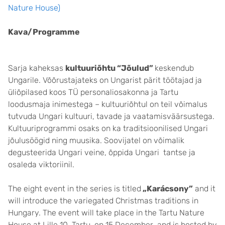
Nature House
)
Kava/Programme
Sarja kaheksas
kultuuriõhtu “Jõulud”
keskendub
Ungarile. Võõrustajateks on Ungarist pärit töötajad ja
üliõpilased koos TÜ personaliosakonna ja Tartu
loodusmaja inimestega – kultuuriõhtul on teil võimalus
tutvuda Ungari kultuuri, tavade ja vaatamisväärsustega.
Kultuuriprogrammi osaks on ka traditsioonilised Ungari
jõulusöögid ning muusika. Soovijatel on võimalik
degusteerida Ungari veine, õppida Ungari tantse ja
osaleda viktoriinil.
The eight event in the series is titled
„Karácsony”
and it
will introduce the variegated Christmas traditions in
Hungary. The event will take place in the Tartu Nature
House at Lille 10, Tartu, on 15 December and is hosted by