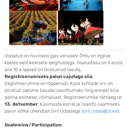
Oodatud on huvilised igas vanuses! Õhtu on inglise
keeles eestikeelsete selgitustega. Osalustasu on 5 eurot,
alla 10 a lapsed on teretulnud tasuta.
Registreerumiseks palun vajutage
siia
(registreerumine on lõppenud). Kuna kohtade arv on
piiratud, palume tasuda osavõtumaks ning ennast kirja
panna esimesel võimalusel. Registreerumise tähtaeg on
13. detsember
. Küsimuste korral ja lisainfo saamiseks
palun võtke ühendust Sirli Urbasega (
sirli.urbas@ut.ee
).
Osalemine/Participation