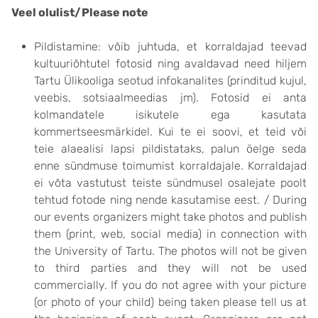
Veel olulist/Please note
Pildistamine: võib juhtuda, et korraldajad teevad
kultuuriõhtutel fotosid ning avaldavad need hiljem
Tartu Ülikooliga seotud infokanalites (prinditud kujul,
veebis, sotsiaalmeedias jm). Fotosid ei anta
kolmandatele isikutele ega kasutata
kommertseesmärkidel. Kui te ei soovi, et teid või
teie alaealisi lapsi pildistataks, palun öelge seda
enne sündmuse toimumist korraldajale. Korraldajad
ei võta vastutust teiste sündmusel osalejate poolt
tehtud fotode ning nende kasutamise eest. / During
our events organizers might take photos and publish
them (print, web, social media) in connection with
the University of Tartu. The photos will not be given
to third parties and they will not be used
commercially. If you do not agree with your picture
(or photo of your child) being taken please tell us at