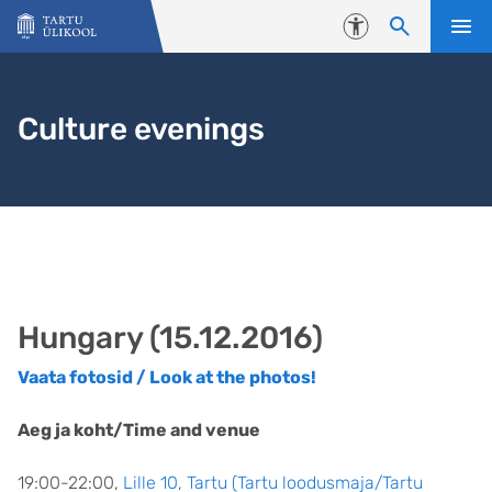
Liigu edasi põhisisu juurde
Juurdepääsetavus
Culture evenings
Hungary (15.12.2016)
Vaata fotosid / Look at the photos!
Aeg ja koht/Time and venue
19:00-22:00,
Lille 10, Tartu (Tartu loodusmaja/Tartu