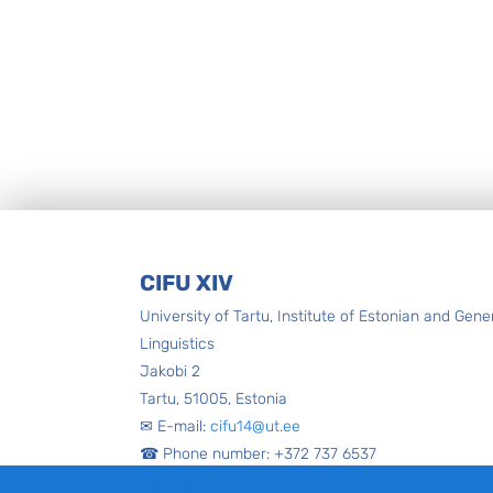
Footer
CIFU XIV
University of Tartu, Institute of Estonian and Gene
Linguistics
Jakobi 2
Tartu, 51005, Estonia
✉ E-mail:
cifu14@ut.ee
☎ Phone number: +372 737 6537