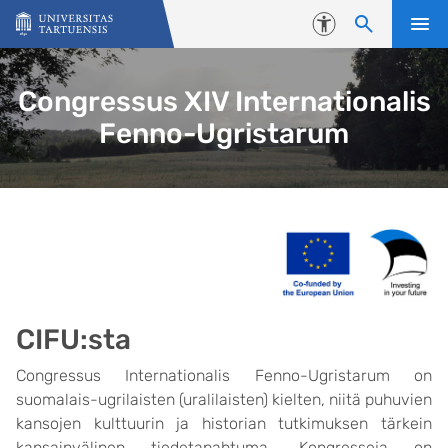
Skip to content
Accessibility
Congressus XIV Internationalis
Fenno-Ugristarum
CIFU:sta
Congressus Internationalis Fenno-Ugristarum on
suomalais-ugrilaisten (uralilaisten) kielten, niitä puhuvien
kansojen kulttuurin ja historian tutkimuksen tärkein
kansainvälinen tiedetapahtuma. Kongresseja on