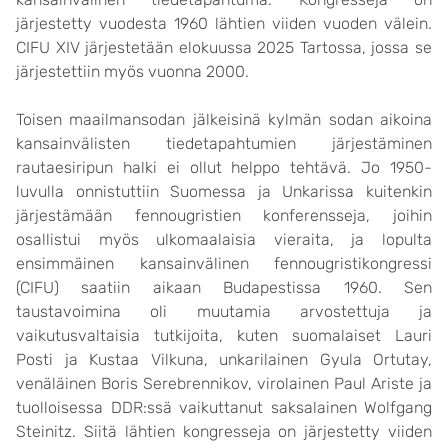
järjestetty vuodesta 1960 lähtien viiden vuoden välein.
CIFU XIV järjestetään elokuussa 2025 Tartossa, jossa se
järjestettiin myös vuonna 2000.
Toisen maailmansodan jälkeisinä kylmän sodan aikoina
kansainvälisten tiedetapahtumien järjestäminen
rautaesiripun halki ei ollut helppo tehtävä. Jo 1950-
luvulla onnistuttiin Suomessa ja Unkarissa kuitenkin
järjestämään fennougristien konferensseja, joihin
osallistui myös ulkomaalaisia vieraita, ja lopulta
ensimmäinen kansainvälinen fennougristikongressi
(CIFU) saatiin aikaan Budapestissa 1960. Sen
taustavoimina oli muutamia arvostettuja ja
vaikutusvaltaisia tutkijoita, kuten suomalaiset Lauri
Posti ja Kustaa Vilkuna, unkarilainen Gyula Ortutay,
venäläinen Boris Serebrennikov, virolainen Paul Ariste ja
tuolloisessa DDR:ssä vaikuttanut saksalainen Wolfgang
Steinitz. Siitä lähtien kongresseja on järjestetty viiden