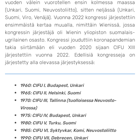
vuoden välein vuorotellen ensin kolmessa maassa
(Unkari, Suomi, Neuvostoliitto), sitten neljässä (Unkari,
Suomi, Viro, Venäjä). Vuonna 2022 kongressi järjestettiin
ensimmäistä kertaa muualla, nimittäin Wienissä, jossa
kongressin järjestäjä oli Wienin yliopiston suomalais-
ugrilainen osasto. Kongressi jouduttiin koronapandemian
takia siirtämään eli vuoden 2020 sijaan CIFU XIII
järjestettiin vuonna 2022. Edellisiä kongresseja on
järjestetty alla olevassa järjestyksessä:
1960: CIFU I, Budapest, Unkari
1965: CIFU II, Helsinki, Suomi
1970: CIFU III, Tallinna (tuolloisessa Neuvosto-
Virossa)
1975: CIFU IV, Budapest, Unkari
1980: CIFU V, Turku, Suomi
1985: CIFU VI, Syktyvkar, Komi, Neuvostoliitto
1990: CIFU VII, Debrecen, Unkari