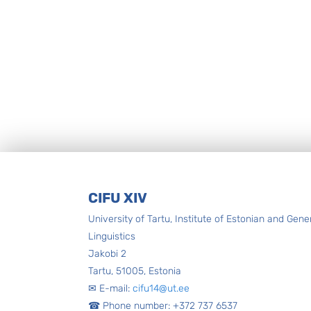
Footer
CIFU XIV
University of Tartu, Institute of Estonian and Gene
Linguistics
Jakobi 2
Tartu, 51005, Estonia
✉ E-mail:
cifu14@ut.ee
☎ Phone number: +372 737 6537