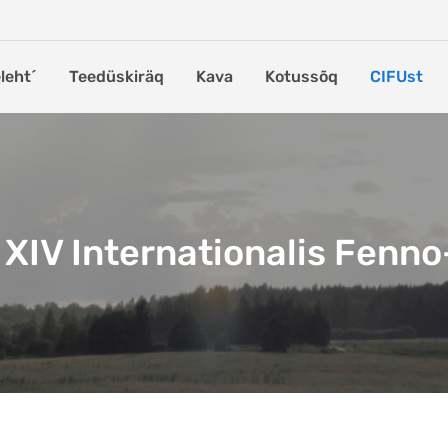
leht´
Teedüskiräq
Kava
Kotussõq
CIFUst
XIV Internationalis Fenn