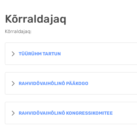
Kõrraldajaq
Kõrraldajaq:
TÜÜRÜHM TARTUN
RAHVIDÕVAIHÕLINÕ PÄÄKOGO
RAHVIDÕVAIHÕLINÕ KONGRESSIKOMITEE