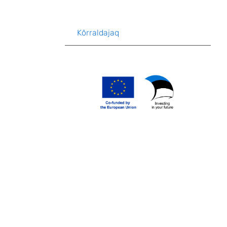
Kõrraldajaq