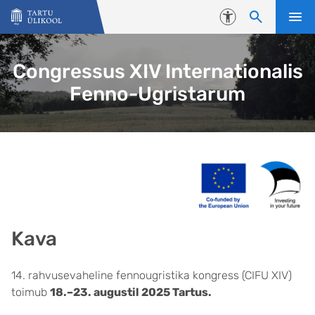
Liigu edasi põhisisu juurde
Juurdepääsetavus
Congressus XIV Internationalis
Fenno-Ugristarum
Kava
14. rahvusevaheline fennougristika kongress (CIFU XIV)
toimub
18.–23. augustil 2025 Tartus.