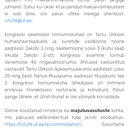
juhiseid. Juhul kui ükski kirja pandud maksevõimalustest
ei sobi teile, siis palun võtke meiega ühendust:
cifu14@ut.ee
.
Kongressi peamised toimumiskohad on Tartu Ülikooli
humanitaarteaduste ja kunstide valdkonna hoone
aadressil Jakobi 2 ning naaberhoone Lossi 3 (kuhu saab
liikuda Jakobi 2-st). Kongressi avamine toimub
Vanemuise 46 ringauditooriumis, õhtused vastuvõtud
vastavalt Tartu Ülikooli Ajaloomuuseumis aadressil Lossi
25 ning Eesti Rahva Muuseumis aadressil Muuseumi tee
2. Kongressi toimumiskoha läheduses on mitmeid
erinevas hinnaklassis restorane ja kohvikuid. Palun
pange tähele, et ühist lõunat ei ole võimalik korraldada.
Oleme koostanud nimekirja ka
majutusasutuste
kohta,
mis pakuvad eelbroneeritud tube ja/või soodustusi:
https://cifu14.ut.ee/accommodation/
. Soovitame