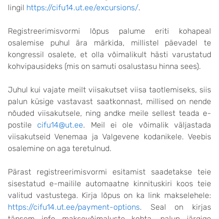
lingil
https://cifu14.ut.ee/excursions/
.
Registreerimisvormi lõpus palume eriti kohapeal
osalemise puhul ära märkida, millistel päevadel te
kongressil osalete, et olla võimalikult hästi varustatud
kohvipausideks (mis on samuti osalustasu hinna sees).
Juhul kui vajate meilt viisakutset viisa taotlemiseks, siis
palun küsige vastavast saatkonnast, millised on nende
nõuded viisakutsele, ning andke meile sellest teada e-
postile
cifu14@ut.ee
. Meil ei ole võimalik väljastada
viisakutseid Venemaa ja Valgevene kodanikele. Veebis
osalemine on aga teretulnud.
Pärast registreerimisvormi esitamist saadetakse teie
sisestatud e-mailile automaatne kinnituskiri koos teie
valitud vastustega. Kirja lõpus on ka link makselehele:
https://cifu14.ut.ee/payment-options
. Seal on kirjas
täpsem info maksevõimaluste kohta, palun järgige