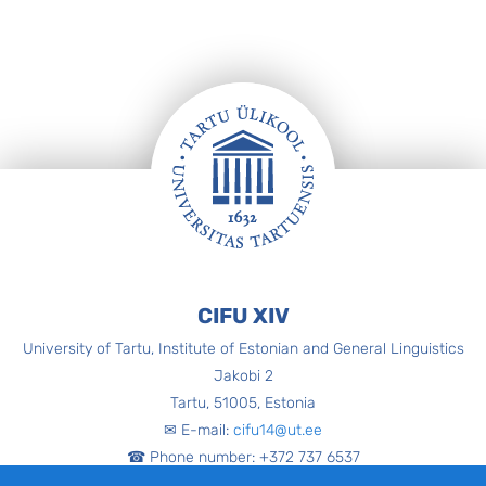
Jalus
CIFU XIV
University of Tartu, Institute of Estonian and General Linguistics
Jakobi 2
Tartu, 51005, Estonia
✉ E-mail:
cifu14@ut.ee
☎ Phone number: +372 737 6537