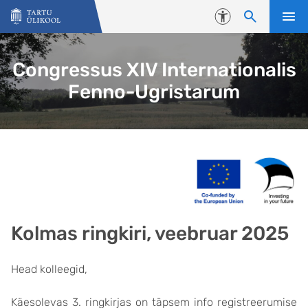
Liigu edasi põhisisu juurde
Juurdepääsetavus
Congressus XIV Internationalis
Fenno-Ugristarum
Kolmas ringkiri, veebruar 2025
Head kolleegid,
Käesolevas 3. ringkirjas on täpsem info registreerumise