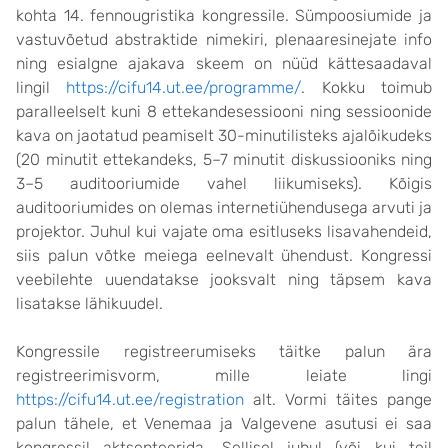
kohta 14. fennougristika kongressile. Sümpoosiumide ja
vastuvõetud abstraktide nimekiri, plenaaresinejate info
ning esialgne ajakava skeem on nüüd kättesaadaval
lingil
https://cifu14.ut.ee/programme/
. Kokku toimub
paralleelselt kuni 8 ettekandesessiooni ning sessioonide
kava on jaotatud peamiselt 30-minutilisteks ajalõikudeks
(20 minutit ettekandeks, 5–7 minutit diskussiooniks ning
3–5 auditooriumide vahel liikumiseks). Kõigis
auditooriumides on olemas internetiühendusega arvuti ja
projektor. Juhul kui vajate oma esitluseks lisavahendeid,
siis palun võtke meiega eelnevalt ühendust. Kongressi
veebilehte uuendatakse jooksvalt ning täpsem kava
lisatakse lähikuudel.
Kongressile registreerumiseks täitke palun ära
registreerimisvorm, mille leiate lingi
https://cifu14.ut.ee/registration
alt. Vormi täites pange
palun tähele, et Venemaa ja Valgevene asutusi ei saa
kongressil aktsepteerida. Sellisel juhul (või kui teil