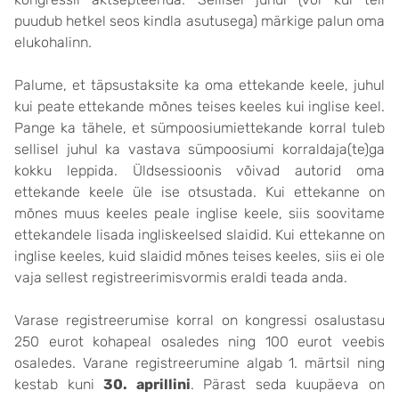
puudub hetkel seos kindla asutusega) märkige palun oma
elukohalinn.
Palume, et täpsustaksite ka oma ettekande keele, juhul
kui peate ettekande mõnes teises keeles kui inglise keel.
Pange ka tähele, et sümpoosiumiettekande korral tuleb
sellisel juhul ka vastava sümpoosiumi korraldaja(te)ga
kokku leppida. Üldsessioonis võivad autorid oma
ettekande keele üle ise otsustada. Kui ettekanne on
mõnes muus keeles peale inglise keele, siis soovitame
ettekandele lisada ingliskeelsed slaidid. Kui ettekanne on
inglise keeles, kuid slaidid mõnes teises keeles, siis ei ole
vaja sellest registreerimisvormis eraldi teada anda.
Varase registreerumise korral on kongressi osalustasu
250 eurot kohapeal osaledes ning 100 eurot veebis
osaledes. Varane registreerumine algab 1. märtsil ning
kestab kuni
30. aprillini
. Pärast seda kuupäeva on