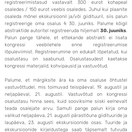
registreerimistasud vastavalt 300 eurot kohapeal
osaledes / 150 eurot veebis osaledes. Juhul kui plaanite
osaleda mõnel ekskursioonil ja/või giidituuril, siis palun
registreerige oma osalus
1.
30. juuniks. Palume kõigil
abstraktide autoritel registreeruda hiljemalt
30. juuniks
.
Palun pange tähele, et ettekande abstrakti ei lisata
kongressi veebilehele enne registreerumise
lõpuleviimist. Registreerumine on edukalt lõpetatud, kui
osalustasu on saabunud. Osalustasudest kaetakse
kongressi materjalid, kohvipausid ja vastuvõtud.
Palume, et märgiksite ära ka oma osaluse õhtustel
vastuvõttudel, mis toimuvad teisipäeval, 19. augustil ja
neljapäeval, 21. augustil. Vastuvõtud on kongressi
osalustasu hinna sees, kuid sooviksime siiski eelnevalt
teada osalejate arvu. Samuti pange palun kirja oma
valikud neljapäeva, 21. augusti pärastlõuna giidituuride ja
laupäeva, 23. augusti ekskursioonide osas. Tuuride ja
ekskursioonide kirjeldustega saab täpsemalt tutvuda