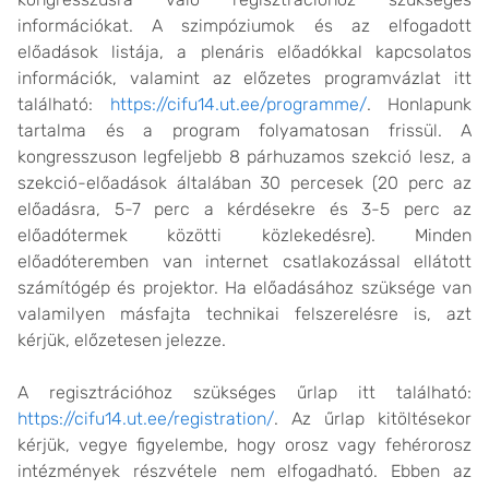
információkat. A szimpóziumok és az elfogadott
előadások listája, a plenáris előadókkal kapcsolatos
információk, valamint az előzetes programvázlat itt
található:
https://cifu14.ut.ee/programme/
. Honlapunk
tartalma és a program folyamatosan frissül. A
kongresszuson legfeljebb 8 párhuzamos szekció lesz, a
szekció-előadások általában 30 percesek (20 perc az
előadásra, 5-7 perc a kérdésekre és 3-5 perc az
előadótermek közötti közlekedésre). Minden
előadóteremben van internet csatlakozással ellátott
számítógép és projektor. Ha előadásához szüksége van
valamilyen másfajta technikai felszerelésre is, azt
kérjük, előzetesen jelezze.
A regisztrációhoz szükséges űrlap itt található:
https://cifu14.ut.ee/registration/
. Az űrlap kitöltésekor
kérjük, vegye figyelembe, hogy orosz vagy fehérorosz
intézmények részvétele nem elfogadható. Ebben az