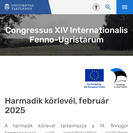
Skip to content
Accessibility
Congressus XIV Internationalis
Fenno-Ugristarum
Harmadik körlevél, február
2025
A harmadik körlevél tartalmazza a 14. finnugor
kongresszusra való regisztrációhoz szükséges