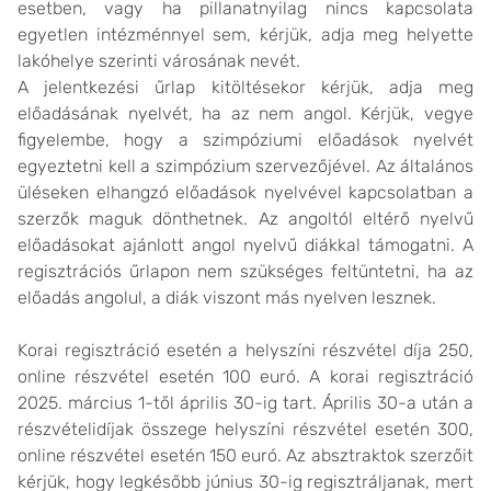
esetben, vagy ha pillanatnyilag nincs kapcsolata
egyetlen intézménnyel sem, kérjük, adja meg helyette
lakóhelye szerinti városának nevét.
A jelentkezési űrlap kitöltésekor kérjük, adja meg
előadásának nyelvét, ha az nem angol. Kérjük, vegye
figyelembe, hogy a szimpóziumi előadások nyelvét
egyeztetni kell a szimpózium szervezőjével. Az általános
üléseken elhangzó előadások nyelvével kapcsolatban a
szerzők maguk dönthetnek. Az angoltól eltérő nyelvű
előadásokat ajánlott angol nyelvű diákkal támogatni. A
regisztrációs űrlapon nem szükséges feltüntetni, ha az
előadás angolul, a diák viszont más nyelven lesznek.
Korai regisztráció esetén a helyszíni részvétel díja 250,
online részvétel esetén 100 euró. A korai regisztráció
2025. március 1-től április 30-ig tart. Április 30-a után a
részvételidíjak összege helyszíni részvétel esetén 300,
online részvétel esetén 150 euró. Az absztraktok szerzőit
kérjük, hogy legkésőbb június 30-ig regisztráljanak, mert