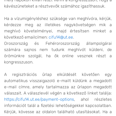
kávészüneteket a résztvevők számához igazíthassuk.
Ha a vízumigényléshez szüksége van meghívóra, kérjük,
kérdezze meg az illetékes nagykövetségen mik a
meghívó követelményei, majd értesítsen minket a
következő emailcímen:
cifu14@ut.ee
.
Oroszország és Fehéroroszország állampolgárai
számára sajnos nem tudunk meghívót küldeni, de
örömünkre szolgál, ha ők online vesznek részt a
kongresszuson.
A regisztrációs űrlap elküldését követően egy
automatikus visszaigazoló e-mailt küldünk a megadott
e-mail címre, amely tartalmazza az űrlapon megadott
válaszait. A válaszlevél végén a következő linket találja:
https://cifu14.ut.ee/payment-options
, ahol részletes
információt talál a fizetési lehetőségekkel kapcsolatban.
Kérjük, kövesse az oldalon található utasításokat. Ha a