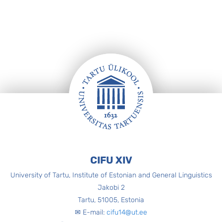
Footer
CIFU XIV
University of Tartu, Institute of Estonian and General Linguistics
Jakobi 2
Tartu, 51005, Estonia
✉ E-mail:
cifu14@ut.ee