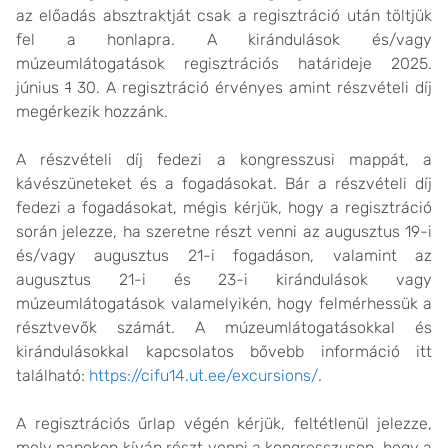
az előadás absztraktját csak a regisztráció után töltjük
fel a honlapra. A kirándulások és/vagy
múzeumlátogatások regisztrációs határideje 2025.
június
1
30. A regisztráció érvényes amint részvételi díj
megérkezik hozzánk.
A részvételi díj fedezi a kongresszusi mappát, a
kávészüneteket és a fogadásokat. Bár a részvételi díj
fedezi a fogadásokat, mégis kérjük, hogy a regisztráció
során jelezze, ha szeretne részt venni az augusztus 19-i
és/vagy augusztus 21-i fogadáson, valamint az
augusztus 21-i és 23-i kirándulások vagy
múzeumlátogatások valamelyikén, hogy felmérhessük a
résztvevők számát. A múzeumlátogatásokkal és
kirándulásokkal kapcsolatos bővebb információ itt
található:
https://cifu14.ut.ee/excursions/
.
A regisztrációs űrlap végén kérjük, feltétlenül jelezze,
mely napokon kíván részt venni a kongresszuson, hogy a