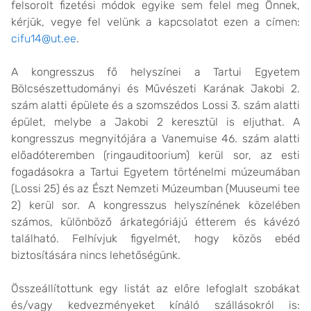
felsorolt fizetési módok egyike sem felel meg Önnek,
kérjük, vegye fel velünk a kapcsolatot ezen a címen:
cifu14@ut.ee
.
A kongresszus fő helyszínei a Tartui Egyetem
Bölcsészettudományi és Művészeti Karának Jakobi 2.
szám alatti épülete és a szomszédos Lossi 3. szám alatti
épület, melybe a Jakobi 2 keresztül is eljuthat. A
kongresszus megnyitójára a Vanemuise 46. szám alatti
előadóteremben (ringauditoorium) kerül sor, az esti
fogadásokra a Tartui Egyetem történelmi múzeumában
(Lossi 25) és az Észt Nemzeti Múzeumban (Muuseumi tee
2) kerül sor. A kongresszus helyszínének közelében
számos, különböző árkategóriájú étterem és kávézó
található. Felhívjuk figyelmét, hogy közös ebéd
biztosítására nincs lehetőségünk.
Összeállítottunk egy listát az előre lefoglalt szobákat
és/vagy kedvezményeket kínáló szállásokról is: