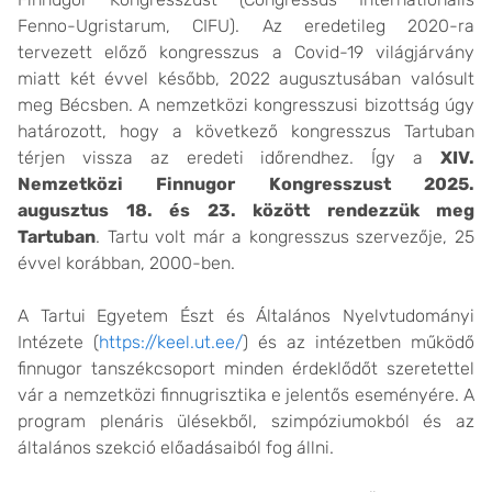
Fenno-Ugristarum, CIFU). Az eredetileg 2020-ra
tervezett előző kongresszus a Covid-19 világjárvány
miatt két évvel később, 2022 augusztusában valósult
meg Bécsben. A nemzetközi kongresszusi bizottság úgy
határozott, hogy a következő kongresszus Tartuban
térjen vissza az eredeti időrendhez. Így a
XIV.
Nemzetközi Finnugor Kongresszust 2025.
augusztus 18. és 23. között rendezzük meg
Tartuban
. Tartu volt már a kongresszus szervezője, 25
évvel korábban, 2000-ben.
A Tartui Egyetem Észt és Általános Nyelvtudományi
Intézete
(
https://keel.ut.ee/
) és az intézetben működő
finnugor tanszékcsoport minden érdeklődőt szeretettel
vár a nemzetközi finnugrisztika e jelentős eseményére. A
program plenáris ülésekből, szimpóziumokból és az
általános szekció előadásaiból fog állni.