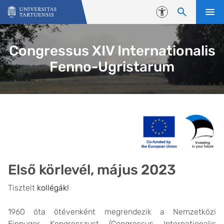
Skip to content
Accessibility
Congressus XIV Internationalis
Fenno-Ugristarum
Első körlevél, május 2023
Tisztelt
kollégák!
1960 óta ötévenként megrendezik a Nemzetközi
Finnugor Kongresszust (Congressus Internationalis