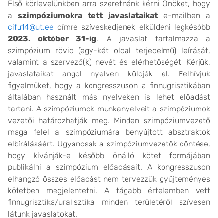
Első körlevelünkben arra szeretnénk kérni Önöket, hogy
a
szimpóziumokra tett javaslataikat
e-mailben a
cifu14@ut.ee
címre szíveskedjenek elküldeni legkésőbb
2023. október 31-ig
. A javaslat tartalmazza a
szimpózium rövid (egy-két oldal terjedelmű) leírását,
valamint a szervező(k) nevét és elérhetőségét. Kérjük,
javaslataikat angol nyelven küldjék el. Felhívjuk
figyelmüket, hogy a kongresszuson a finnugrisztikában
általában használt más nyelveken is lehet előadást
tartani. A szimpóziumok munkanyelveit a szimpóziumok
vezetői határozhatják meg. Minden szimpóziumvezető
maga felel a szimpóziumára benyújtott absztraktok
elbírálásáért. Ugyancsak a szimpóziumvezetők döntése,
hogy kívánják-e később önálló kötet formájában
publikálni a szimpózium előadásait. A kongresszuson
elhangzó összes előadást nem tervezzük gyűjteményes
kötetben megjelentetni. A tágabb értelemben vett
finnugrisztika/uralisztika minden területéről szívesen
látunk javaslatokat.