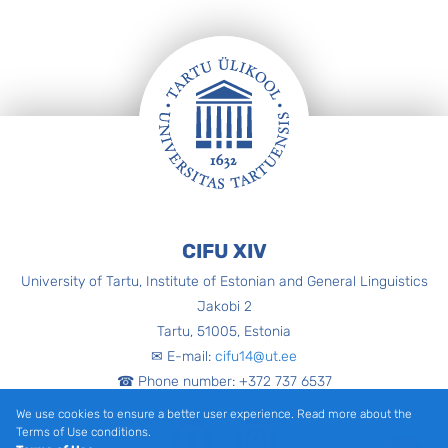
Footer
CIFU XIV
University of Tartu, Institute of Estonian and General Linguistics
Jakobi 2
Tartu, 51005, Estonia
✉ E-mail:
cifu14@ut.ee
☎ Phone number: +372 737 6537
We use cookies to ensure a better user experience. Read more about the
Facebook
Instagram
Terms of Use conditions.