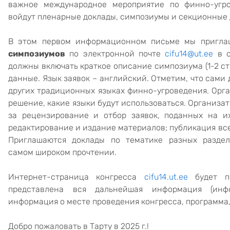
важное международное мероприятие по финно-угро
войдут пленарные доклады, симпозиумы и секционные 
В этом первом информационном письме мы пригл
симпозиумов
по электронной почте
cifu14@ut.ee
в 
должны включать краткое описание симпозиума (1-2 ст
данные. Язык заявок – английский. Отметим, что сами 
других традиционных языках финно-угроведения. Ор
решение, какие языки будут использоваться. Организа
за рецензирование и отбор заявок, поданных на и
редактирование и издание материалов; публикация все
Приглашаются доклады по тематике разных раздел
самом широком прочтении.
Интернет-страница конгресса
cifu14.ut.ee
будет по
представлена вся дальнейшая информация (инф
информация о месте проведения конгресса, программа, 
Добро пожаловать в Тарту в 2025 г.!