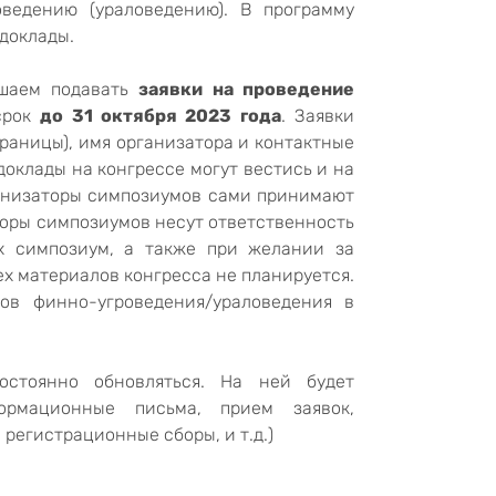
ведению (ураловедению). В программу
доклады.
ашаем подавать
заявки на проведение
срок
до 31 октября 2023 года
. Заявки
раницы), имя организатора и контактные
доклады на конгрессе могут вестись и на
ганизаторы симпозиумов сами принимают
торы симпозиумов несут ответственность
х симпозиум, а также при желании за
х материалов конгресса не планируется.
ов финно-угроведения/ураловедения в
стоянно обновляться. На ней будет
ормационные письма, прием заявок,
регистрационные сборы, и т.д.)