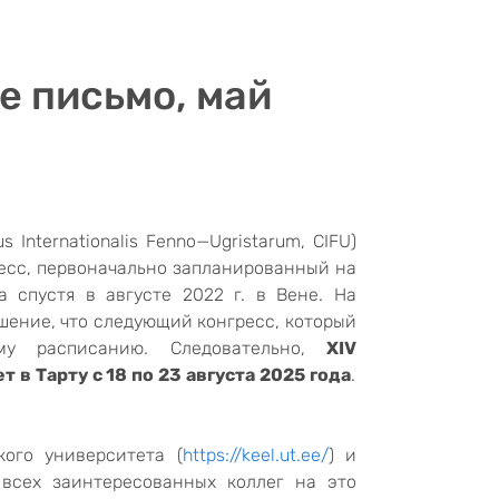
 письмо, май
us
Internationalis
Fenno
—
Ugristarum
,
CIFU
)
ресс, первоначально запланированный на
да спустя
в
августе 2022 г. в Вене. На
шение, что следующий конгресс, который
ому расписанию. Следовательно,
XIV
в Тарту с 18 по 23 августа 2025 года
.
кого университета (
https://keel.ut.ee/
) и
всех заинтересованных коллег на это