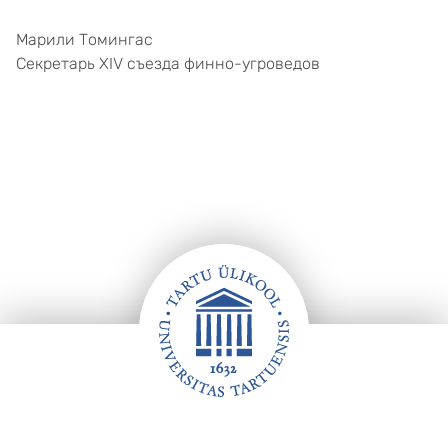
Марили Томингас
Секретарь XIV съезда финно-угроведов
Footer