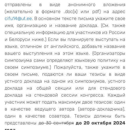
отправлены в виде анонимного вложения
(желательно в формате .doc(x) или pdf) на адрес
cifu14@ut.ee
. В основном тексте письма укажите свое
имя, организацию и название доклада. (См. также
специальную информацию для участников из России
и Белоруси ниже.) Если вы планируете выступать на
языке, отличном от английского, добавьте название
вашего выступления на этом языке. (Организаторы
симпозиума сами определяют языковую политику на
своем симпозиуме.) Пожалуйста, также укажите в
своем письме, подаются ли ваши тезисы в виде
устного доклада на одном из симпозиумов, устного
доклада на общей секции или для стендового
доклада на стендовой сессии конгресса. Каждый
участник может подать максимум двое тезисов: один
в качестве ведущего автора (автора-докладчика),
один в качестве соавтора. Тезисы должны быть
представлены
до 30 сентября
до 20 октября 2024
года
.