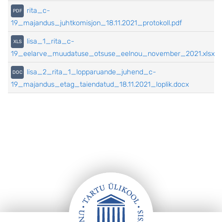
rita_c-
19_majandus_juhtkomisjon_18.11.2021_protokoll.pdf
lisa_1_rita_c-
19_eelarve_muudatuse_otsuse_eelnou_november_2021.xlsx
lisa_2_rita_1_lopparuande_juhend_c-
19_majandus_etag_taiendatud_18.11.2021_loplik.docx