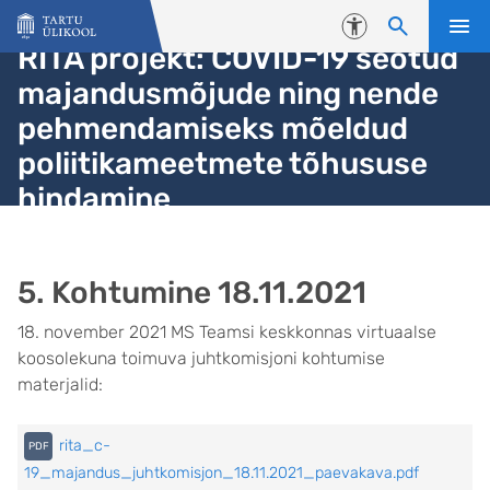
Liigu edasi põhisisu juurde
Juurdepääsetavus
RITA projekt: COVID-19 seotud
majandusmõjude ning nende
pehmendamiseks mõeldud
poliitikameetmete tõhususe
hindamine
5. Kohtumine 18.11.2021
18. november 2021 MS Teamsi keskkonnas virtuaalse
koosolekuna toimuva juhtkomisjoni kohtumise
materjalid:
rita_c-
19_majandus_juhtkomisjon_18.11.2021_paevakava.pdf