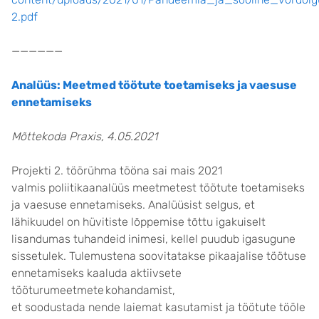
2.pdf
——————
Analüüs: Meetmed töötute toetamiseks ja vaesuse
ennetamiseks
Mõttekoda Praxis, 4.05.2021
Projekti 2. töörühma tööna sai mais 2021
valmis poliitikaanalüüs meetmetest töötute toetamiseks
ja vaesuse ennetamiseks. Analüüsist selgus, et
lähikuudel on hüvitiste lõppemise tõttu igakuiselt
lisandumas tuhandeid inimesi, kellel puudub igasugune
sissetulek. Tulemustena soovitatakse pikaajalise töötuse
ennetamiseks kaaluda aktiivsete
tööturumeetmete kohandamist,
et soodustada nende laiemat kasutamist ja töötute tööle