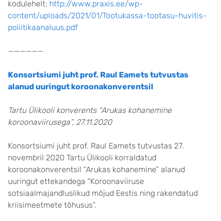
kodulehelt:
http://www.praxis.ee/wp-
content/uploads/2021/01/Tootukassa-tootasu-huvitis-
poliitikaanaluus.pdf
——————
Konsortsiumi juht prof. Raul Eamets tutvustas
alanud uuringut koroonakonverentsil
Tartu Ülikooli konverents “Arukas kohanemine
koroonaviirusega”, 27.11.2020
Konsortsiumi juht prof. Raul Eamets tutvustas 27.
novembril 2020 Tartu Ülikooli korraldatud
koroonakonverentsil “Arukas kohanemine” alanud
uuringut ettekandega “Koroonaviiruse
sotsiaalmajandluslikud mõjud Eestis ning rakendatud
kriisimeetmete tõhusus”.