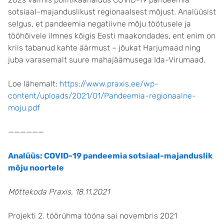
sotsiaal-majanduslikust regionaalsest mõjust. Analüüsist
selgus, et pandeemia negatiivne mõju töötusele ja
tööhõivele ilmnes kõigis Eesti maakondades, ent enim on
kriis tabanud kahte äärmust – jõukat Harjumaad ning
juba varasemalt suure mahajäämusega Ida-Virumaad.
Loe lähemalt:
https://www.praxis.ee/wp-
content/uploads/2021/01/Pandeemia-regionaalne-
moju.pdf
——————
Analüüs: COVID-19 pandeemia sotsiaal-majanduslik
mõju noortele
Mõttekoda Praxis, 18.11.2021
Projekti 2. töörühma tööna sai novembris 2021