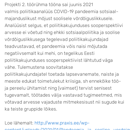
Projekti 2. töörühma tööna sai juunis 2021
valmis poliitikaanalüüs COVID-19 pandeemia sotsiaal-
majanduslikust mõjust soolisele võrdõiguslikkusele.
Analüüsist selgus, et poliitikakujunduses sooperspektiivi
arvesse ei võetud ning ehkki sotsiaalpoliitika ja soolise
võrdõiguslikkusega tegelevad poliitikakujundajad
teadvustavad, et pandeemia võis naisi mõjutada
negatiivsemalt kui mehi, on tegelikus Eesti
poliitikakujunduses sooperspektiivist lähtutud väga
vähe. Tulemustena soovitatakse
poliitikakujundajatel toetada lapsevanemate, naiste ja
meeste edukat toimetulekut kriisiga, sh ennekõike töö-
ja pereelu ühitamist ning (vaimset) tervist senisest
tugevamalt, töötades välja vastavad tugimeetmed, mis
võtavad arvesse vajaduste mitmekesisust nii sugude kui
ka teiste gruppide lõikes.
Loe lähemalt:
http://www.praxis.ee/wp-
content/uploads/2021/01/Pandeemia_ja_sooline_vordoigus