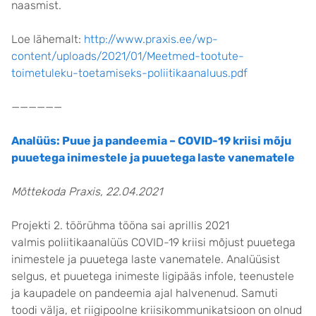
naasmist.
Loe lähemalt:
http://www.praxis.ee/wp-
content/uploads/2021/01/Meetmed-tootute-
toimetuleku-toetamiseks-poliitikaanaluus.pdf
——————
Analüüs: Puue ja pandeemia – COVID-19 kriisi mõju
puuetega inimestele ja puuetega laste vanematele
Mõttekoda Praxis, 22.04.2021
Projekti 2. töörühma tööna sai aprillis 2021
valmis poliitikaanalüüs COVID-19 kriisi mõjust puuetega
inimestele ja puuetega laste vanematele. Analüüsist
selgus, et puuetega inimeste ligipääs infole, teenustele
ja kaupadele on pandeemia ajal halvenenud. Samuti
toodi välja, et riigipoolne kriisikommunikatsioon on olnud