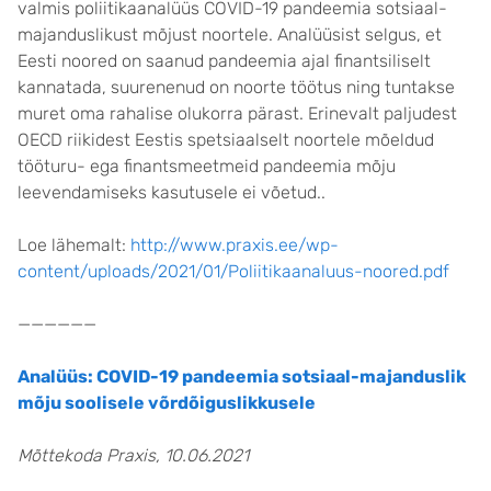
valmis poliitikaanalüüs COVID-19 pandeemia sotsiaal-
majanduslikust mõjust noortele. Analüüsist selgus, et
Eesti noored on saanud pandeemia ajal finantsiliselt
kannatada, suurenenud on noorte töötus ning tuntakse
muret oma rahalise olukorra pärast. Erinevalt paljudest
OECD riikidest Eestis spetsiaalselt noortele mõeldud
tööturu- ega finantsmeetmeid pandeemia mõju
leevendamiseks kasutusele ei võetud..
Loe lähemalt:
http://www.praxis.ee/wp-
content/uploads/2021/01/Poliitikaanaluus-noored.pdf
——————
Analüüs: COVID-19 pandeemia sotsiaal-majanduslik
mõju soolisele võrdõiguslikkusele
Mõttekoda Praxis, 10.06.2021