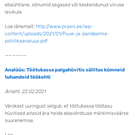
ebaühtlane, sõnumid segased või keskendunud viiruse
levikule.
Loe lähemalt:
http://www.praxis.ee/wp-
content/uploads/2021/01/Puue-ja-pandeemia-
poliitikaanaluus.pdf
——————
Analüüs: Töötukassa palgahüvitis säilitas kümneid
tuhandeid töökohti
Ärileht, 22.02.2021
Värskest uuringust selgub, et töötukassa töötasu
hüvitised aitasid ära hoida ebavõrdsuse märkimisväärse
suurenemise.
Loe