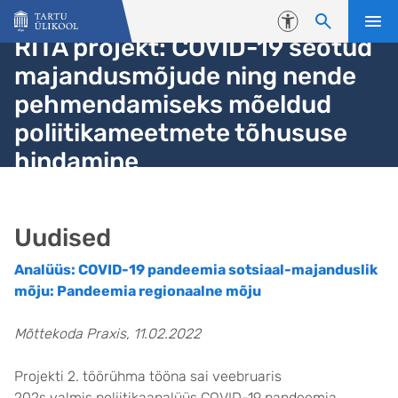
Liigu edasi põhisisu juurde
Juurdepääsetavus
RITA projekt: COVID-19 seotud
majandusmõjude ning nende
pehmendamiseks mõeldud
poliitikameetmete tõhususe
hindamine
Uudised
Analüüs: COVID-19 pandeemia sotsiaal-majanduslik
mõju: Pandeemia regionaalne mõju
Mõttekoda Praxis, 11.02.2022
Projekti 2. töörühma tööna sai veebruaris
202s valmis poliitikaanalüüs COVID-19 pandeemia