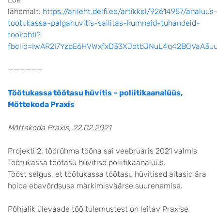
lähemalt:
https://arileht.delfi.ee/artikkel/92614957/analuus
tootukassa-palgahuvitis-sailitas-kumneid-tuhandeid-
tookohti?
fbclid=IwAR2I7YzpE6HVWxfxD33XJotbJNuL4q42BQVaA3u
——————
Töötukassa töötasu hüvitis – poliitikaanalüüs,
Mõttekoda Praxis
Mõttekoda Praxis, 22.02.2021
Projekti 2. töörühma tööna sai veebruaris 2021 valmis
Töötukassa töötasu hüvitise poliitikaanalüüs.
Tööst selgus, et töötukassa töötasu hüvitised aitasid ära
hoida ebavõrdsuse märkimisväärse suurenemise.
Põhjalik ülevaade töö tulemustest on leitav Praxise