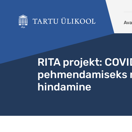
Liigu edasi põhisisu juurde
Ava
RITA projekt: COV
pehmendamiseks m
hindamine