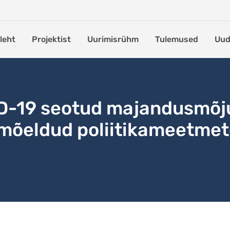
leht
Projektist
Uurimisrühm
Tulemused
Uud
ID-19 seotud majandusmõj
õeldud poliitikameetmet