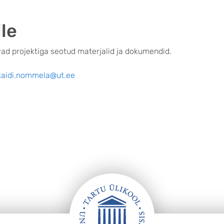
ile
vad projektiga seotud materjalid ja dokumendid.
kaidi.nommela@ut.ee