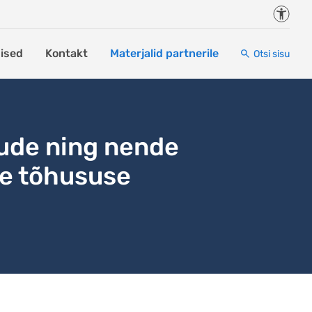
Juurde
ised
Kontakt
Materjalid partnerile
Otsi sisu
ude ning nende
e tõhususe