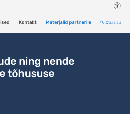
Juurde
ised
Kontakt
Materjalid partnerile
Otsi sisu
ude ning nende
e tõhususe