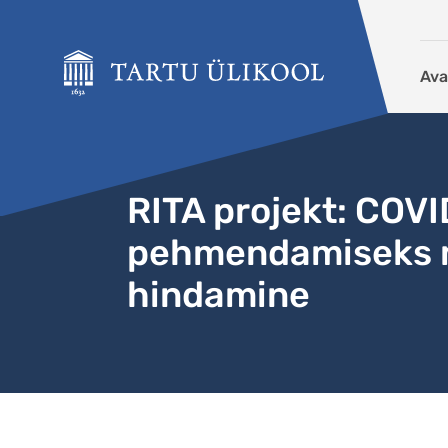
Liigu edasi põhisisu juurde
Ava
RITA projekt: COV
pehmendamiseks m
hindamine