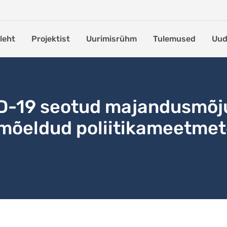
leht
Projektist
Uurimisrühm
Tulemused
Uud
ID-19 seotud majandusmõj
õeldud poliitikameetmet