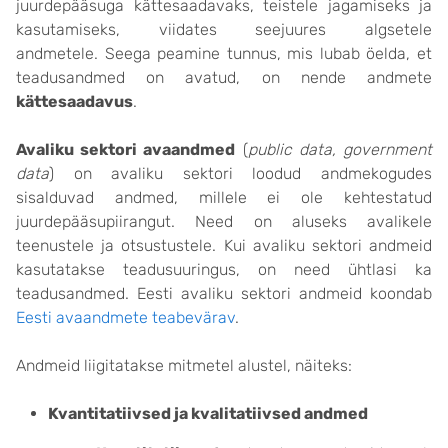
juurdepääsuga kättesaadavaks, teistele jagamiseks ja
kasutamiseks, viidates seejuures algsetele
andmetele. Seega peamine tunnus, mis lubab öelda, et
teadusandmed on avatud, on nende andmete
kättesaadavus
.
Avaliku sektori avaandmed
(
public data, government
data
) on avaliku sektori loodud andmekogudes
sisalduvad andmed, millele ei ole kehtestatud
juurdepääsupiirangut. Need on aluseks avalikele
teenustele ja otsustustele. Kui avaliku sektori andmeid
kasutatakse teadusuuringus, on need ühtlasi ka
teadusandmed. Eesti avaliku sektori andmeid koondab
Eesti avaandmete teabevärav
.
Andmeid liigitatakse mitmetel alustel, näiteks:
Kvantitatiivsed ja kvalitatiivsed andmed