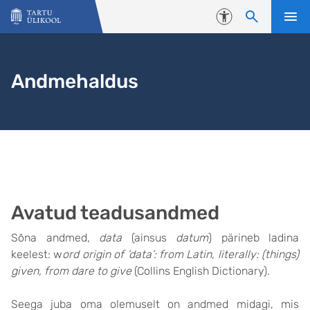
Liigu edasi põhisisu juurde
Juurdepääsetavus
Andmehaldus
Avatud teadusandmed
Sõna andmed,
data
(ainsus
datum
) pärineb ladina
keelest: w
ord origin of ’data’: from Latin, literally: (things)
given, from dare to give
(Collins English Dictionary).
Seega juba oma olemuselt on andmed midagi, mis