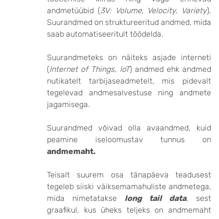
andmetüübid (
3V: Volume, Velocity, Variety
).
Suurandmed on struktureeritud andmed, mida
saab automatiseeritult töödelda.
Suurandmeteks on näiteks asjade interneti
(
Internet of Things, IoT
) andmed ehk andmed
nutikatelt tarbijaseadmetelt, mis pidevalt
tegelevad andmesalvestuse ning andmete
jagamisega.
Suurandmed võivad olla avaandmed, kuid
peamine iseloomustav tunnus on
andmemaht.
Teisalt suurem osa tänapäeva teadusest
tegeleb siiski väiksemamahuliste andmetega,
mida nimetatakse
long tail data
, sest
graafikul, kus üheks teljeks on andmemaht