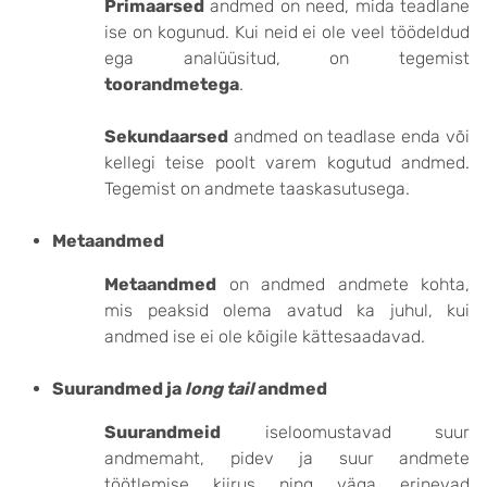
Primaarsed
andmed on need, mida teadlane
ise on kogunud. Kui neid ei ole veel töödeldud
ega analüüsitud, on tegemist
toorandmetega
.
Sekundaarsed
andmed on teadlase enda või
kellegi teise poolt varem kogutud andmed.
Tegemist on andmete taaskasutusega.
Metaandmed
Metaandmed
on andmed andmete kohta,
mis peaksid olema avatud ka juhul, kui
andmed ise ei ole kõigile kättesaadavad.
Suurandmed ja
long tail
andmed
Suurandmeid
iseloomustavad suur
andmemaht, pidev ja suur andmete
töötlemise kiirus ning väga erinevad