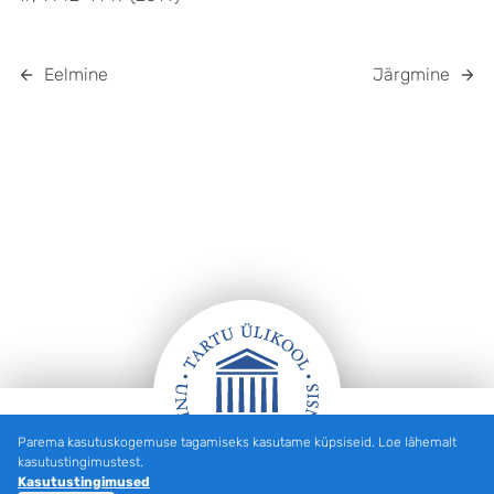
Eelmine
Järgmine
Parema kasutuskogemuse tagamiseks kasutame küpsiseid. Loe lähemalt
Jalus
kasutustingimustest.
Kasutustingimused