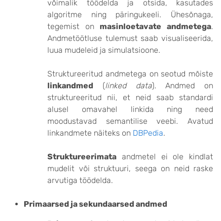
võimalik töödelda ja otsida, kasutades
algoritme ning päringukeeli. Ühesõnaga,
tegemist on
masinloetavate andmetega
.
Andmetöötluse tulemust saab visualiseerida,
luua mudeleid ja simulatsioone.
Struktureeritud andmetega on seotud mõiste
linkandmed
(
linked data
). Andmed on
struktureeritud nii, et neid saab standardi
alusel omavahel linkida ning need
moodustavad semantilise veebi. Avatud
linkandmete näiteks on
DBPedia
.
Struktureerimata
andmetel ei ole kindlat
mudelit või struktuuri, seega on neid raske
arvutiga töödelda.
Primaarsed ja sekundaarsed andmed