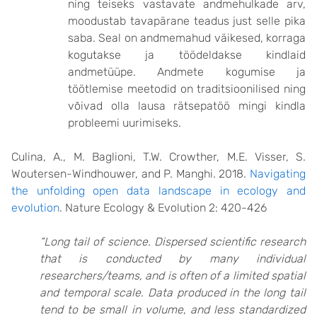
ning teiseks vastavate andmehulkade arv,
moodustab tavapärane teadus just selle pika
saba. Seal on andmemahud väikesed, korraga
kogutakse ja töödeldakse kindlaid
andmetüüpe. Andmete kogumise ja
töötlemise meetodid on traditsioonilised ning
võivad olla lausa rätsepatöö mingi kindla
probleemi uurimiseks.
Culina, A., M. Baglioni, T.W. Crowther, M.E. Visser, S.
Woutersen-Windhouwer, and P. Manghi. 2018.
Navigating
the unfolding open data landscape in ecology and
evolution
. Nature Ecology & Evolution 2: 420-426
“Long tail of science.
Dispersed scientific research
that is conducted by many individual
researchers/teams, and is often of a limited spatial
and temporal scale. Data produced in the long tail
tend to be small in volume, and less standardized