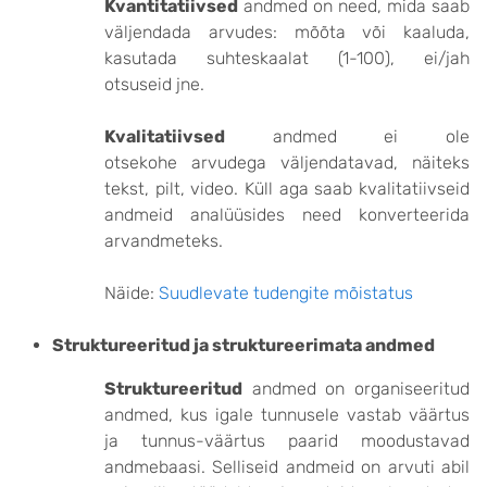
Kvantitatiivsed
andmed on need, mida saab
väljendada arvudes: mõõta või kaaluda,
kasutada suhteskaalat (1-100), ei/jah
otsuseid jne.
Kvalitatiivsed
andmed ei ole
otsekohe arvudega väljendatavad, näiteks
tekst, pilt, video. Küll aga saab kvalitatiivseid
andmeid analüüsides need konverteerida
arvandmeteks.
Näide:
Suudlevate tudengite mõistatus
Struktureeritud ja struktureerimata andmed
Struktureeritud
andmed on organiseeritud
andmed, kus igale tunnusele vastab väärtus
ja tunnus-väärtus paarid moodustavad
andmebaasi. Selliseid andmeid on arvuti abil