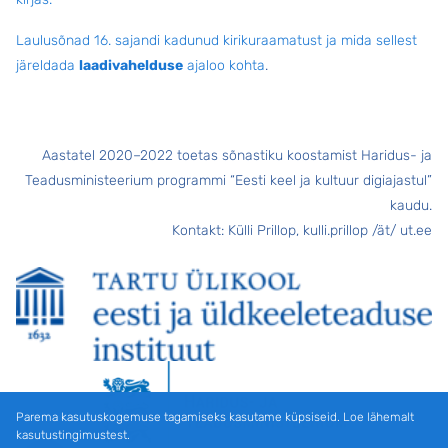
Laulusõnad 16. sajandi kadunud kirikuraamatust ja mida sellest
järeldada
laadivahelduse
ajaloo kohta
.
Aastatel 2020–2022 toetas sõnastiku koostamist Haridus- ja
Teadusministeerium programmi “Eesti keel ja kultuur digiajastul”
kaudu.
Kontakt: Külli Prillop, kulli.prillop /ät/ ut.ee
Parema kasutuskogemuse tagamiseks kasutame küpsiseid. Loe lähemalt
kasutustingimustest.