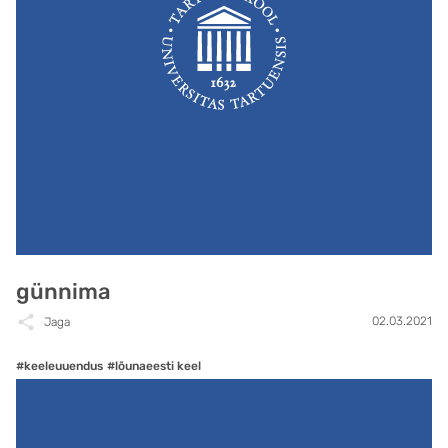
günnima
02.03.2021
Jaga
#keeleuuendus
#lõunaeesti keel