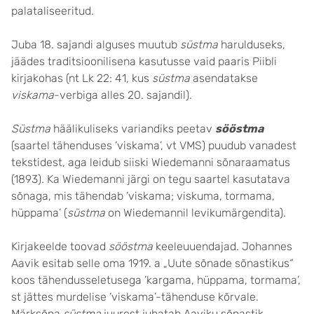
palataliseeritud.
Juba 18. sajandi alguses muutub
süstma
harulduseks,
jäädes traditsioonilisena kasutusse vaid paaris Piibli
kirjakohas (nt Lk 22: 41, kus
süstma
asendatakse
viskama
-verbiga alles 20. sajandil).
Süstma
häälikuliseks variandiks peetav
sööstma
(saartel tähenduses ’viskama’, vt VMS) puudub vanadest
tekstidest, aga leidub siiski Wiedemanni sõnaraamatus
(1893). Ka Wiedemanni järgi on tegu saartel kasutatava
sõnaga, mis tähendab ’viskama; viskuma, tormama,
hüppama’ (
süstma
on Wiedemannil levikumärgendita).
Kirjakeelde toovad
sööstma
keeleuuendajad. Johannes
Aavik esitab selle oma 1919. a „Uute sõnade sõnastikus“
koos tähendusseletusega ’kargama, hüppama, tormama’,
st jättes murdelise ’viskama’-tähenduse kõrvale.
Märksõna
süstma
juurest juhatab Aaviku sõnastik