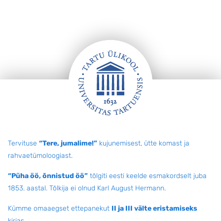
Jalus
Tervituse
“Tere, jumalime!”
kujunemisest, ütte komast ja
rahvaetümoloogiast.
“Püha öö, õnnistud öö”
tõlgiti eesti keelde esmakordselt juba
1853. aastal. Tõlkija ei olnud Karl August Hermann.
Kümme omaaegset ettepanekut
II ja III välte eristamiseks
kirjas.