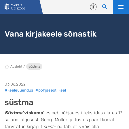
Liigu edasi põhisisu juurde
Juurdepääsetavus
Vana kirjakeele sõnastik
Avaleht
süstma
03.06.2022
#keeleuuendus
#põhjaeesti keel
süstma
Süstma
’viskama’
esineb põhjaeesti tekstides alates 17.
sajandi algusest. Georg Mülleri jutlustes paaril korral
tarvitatud kirjapilt
süist
– näitab, et
s
võis olla