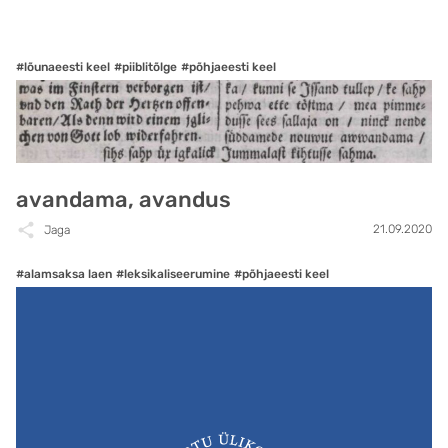
#lõunaeesti keel
#piiblitõlge
#põhjaeesti keel
avandama, avandus
21.09.2020
Jaga
#alamsaksa laen
#leksikaliseerumine
#põhjaeesti keel