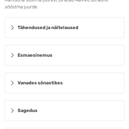
sööstma
juurde.
Tähendused ja näitelaused
Esmaesinemus
Vanades sõnastikes
Sagedus