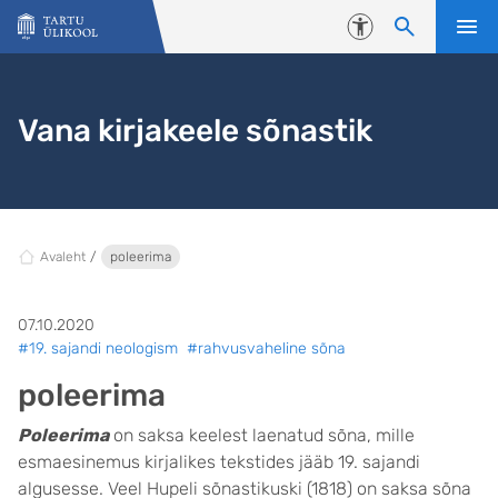
Liigu edasi põhisisu juurde
Juurdepääsetavus
Vana kirjakeele sõnastik
Avaleht
poleerima
07.10.2020
#19. sajandi neologism
#rahvusvaheline sõna
poleerima
Poleerima
on saksa keelest laenatud sõna, mille
esmaesinemus kirjalikes tekstides jääb 19. sajandi
algusesse. Veel Hupeli sõnastikuski (1818) on saksa sõna