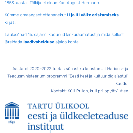
1853. aastal. Tõlkija ei olnud Karl August Hermann.
Kümme omaaegset ettepanekut
II ja III välte eristamiseks
kirjas.
Laulusõnad 16. sajandi kadunud kirikuraamatust ja mida sellest
järeldada
laadivahelduse
ajaloo kohta
.
Aastatel 2020–2022 toetas sõnastiku koostamist Haridus- ja
Teadusministeerium programmi “Eesti keel ja kultuur digiajastul”
kaudu.
Kontakt: Külli Prillop, kulli.prillop /ät/ ut.ee