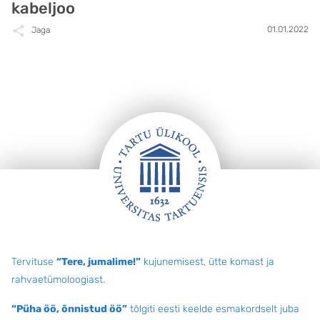
kabeljoo
01.01.2022
Jaga
Jalus
Tervituse
“Tere, jumalime!”
kujunemisest, ütte komast ja
rahvaetümoloogiast.
“Püha öö, õnnistud öö”
tõlgiti eesti keelde esmakordselt juba