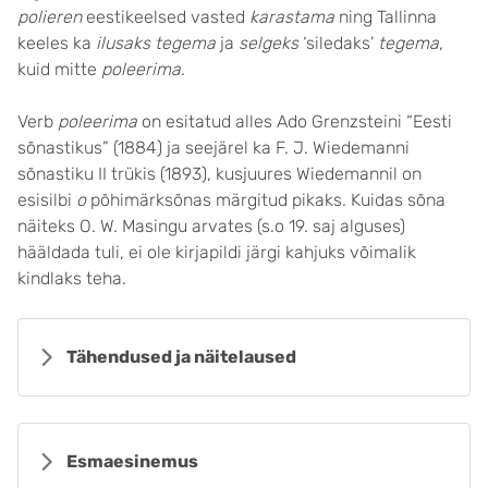
polieren
eestikeelsed vasted
karastama
ning Tallinna
keeles ka
ilusaks tegema
ja
selgeks
‘siledaks’
tegema
,
kuid mitte
poleerima
.
Verb
poleerima
on esitatud alles Ado Grenzsteini “Eesti
sõnastikus” (1884) ja seejärel ka F. J. Wiedemanni
sõnastiku II trükis (1893), kusjuures Wiedemannil on
esisilbi
o
põhimärksõnas märgitud pikaks. Kuidas sõna
näiteks O. W. Masingu arvates (s.o 19. saj alguses)
hääldada tuli, ei ole kirjapildi järgi kahjuks võimalik
kindlaks teha.
Tähendused ja näitelaused
Esmaesinemus