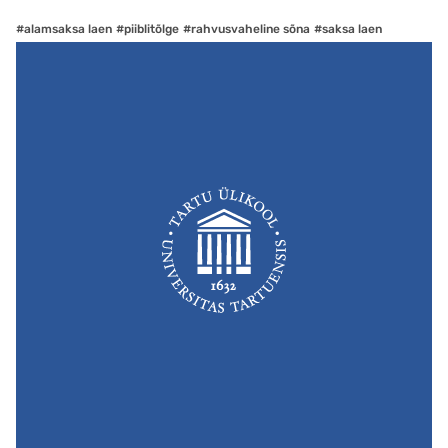
#alamsaksa laen
#piiblitõlge
#rahvusvaheline sõna
#saksa laen