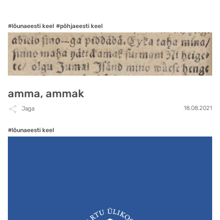
#lõunaeesti keel
#põhjaeesti keel
amma, ammak
18.08.2021
Jaga
#lõunaeesti keel