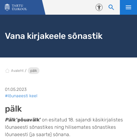
Liigu edasi põhisisu juurde
Juurdepääsetavus
Vana kirjakeele sõnastik
Avaleht
pälk
01.05.2023
#lõunaeesti keel
pälk
Pälk
’põuavälk’
on esitatud 18. sajandi käsikirjalistes
lõunaeesti sõnastikes ning hilisemates sõnastikes
lõunaeesti (ja saarte) sõnana.