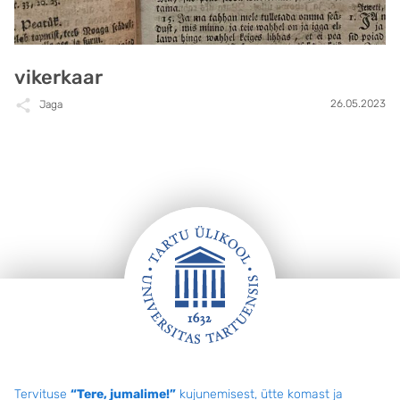
vikerkaar
26.05.2023
Jaga
Jalus
Tervituse
“Tere, jumalime!”
kujunemisest, ütte komast ja