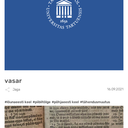
vasar
16.09.2021
Jaga
#lõunaeesti keel
#piiblitõlge
#põhjaeesti keel
#tähendusmuutus