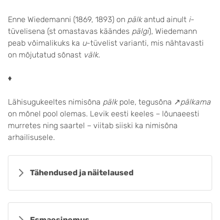
Enne Wiedemanni (1869, 1893) on
pälk
antud ainult
i
-
tüvelisena (st omastavas käändes
pälgi
), Wiedemann
peab võimalikuks ka
u
-tüvelist varianti, mis nähtavasti
on mõjutatud sõnast
välk
.
♦
Lähisugukeeltes nimisõna
pälk
pole, tegusõna ↗
pälkama
on mõnel pool olemas. Levik eesti keeles – lõunaeesti
murretes ning saartel – viitab siiski ka nimisõna
arhailisusele.
Tähendused ja näitelaused
Esmaesinemus