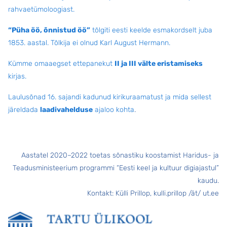
rahvaetümoloogiast.
“Püha öö, õnnistud öö”
tõlgiti eesti keelde esmakordselt juba
1853. aastal. Tõlkija ei olnud Karl August Hermann.
Kümme omaaegset ettepanekut
II ja III välte eristamiseks
kirjas.
Laulusõnad 16. sajandi kadunud kirikuraamatust ja mida sellest
järeldada
laadivahelduse
ajaloo kohta
.
Aastatel 2020–2022 toetas sõnastiku koostamist Haridus- ja
Teadusministeerium programmi “Eesti keel ja kultuur digiajastul”
kaudu.
Kontakt: Külli Prillop, kulli.prillop /ät/ ut.ee