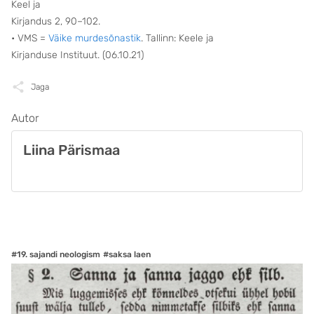
Keel ja
Kirjandus 2, 90–102.
• VMS =
Väike murdesõnastik
. Tallinn: Keele ja
Kirjanduse Instituut. (06.10.21)
Jaga
Autor
Liina Pärismaa
#19. sajandi neologism
#saksa laen