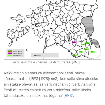
Verbi nekkima esinemus Eesti murretes. (VMS)
Nekkima
on olemas ka Wiedemanni eesti-saksa
sõnaraamatus (1893 [1973]: 663), kus selle sõna aluseks
arvatakse olevat saksa verb
necken
või verb
näkkima
.
Eesti murretes esineb ka verb
näkkima
, mille üheks
tähenduseks on ’nöökima, tögama’ (
EMS
).