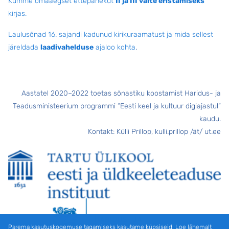
Kümme omaaegset ettepanekut
II ja III välte eristamiseks
kirjas.
Laulusõnad 16. sajandi kadunud kirikuraamatust ja mida sellest
järeldada
laadivahelduse
ajaloo kohta
.
Aastatel 2020–2022 toetas sõnastiku koostamist Haridus- ja
Teadusministeerium programmi “Eesti keel ja kultuur digiajastul”
kaudu.
Kontakt: Külli Prillop, kulli.prillop /ät/ ut.ee
Parema kasutuskogemuse tagamiseks kasutame küpsiseid. Loe lähemalt