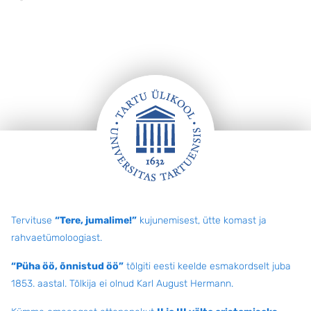
Jalus
Tervituse
“Tere, jumalime!”
kujunemisest, ütte komast ja
rahvaetümoloogiast.
“Püha öö, õnnistud öö”
tõlgiti eesti keelde esmakordselt juba
1853. aastal. Tõlkija ei olnud Karl August Hermann.