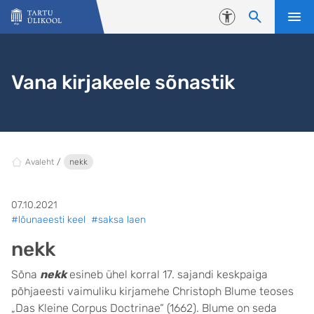
Liigu edasi põhisisu juurde
Juurdepääsetavus
Vana kirjakeele sõnastik
Avaleht
nekk
07.10.2021
#lõunaeesti keel
#saksa laen
nekk
Sõna
nekk
esineb ühel korral 17. sajandi keskpaiga
põhjaeesti vaimuliku kirjamehe Christoph Blume teoses
„Das Kleine Corpus Doctrinae“ (1662). Blume on seda