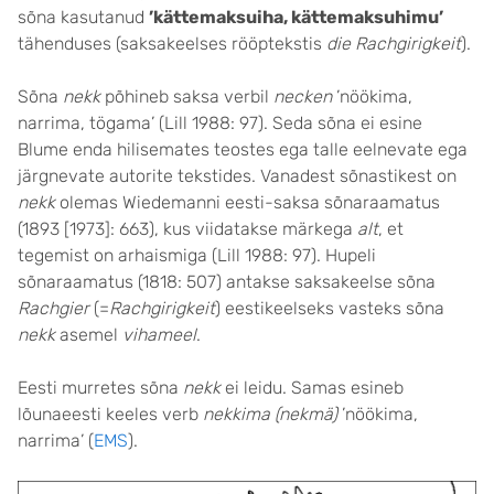
sõna kasutanud
’kättemaksuiha, kättemaksuhimu’
tähenduses (saksakeelses rööptekstis
die Rachgirigkeit
).
Sõna
nekk
põhineb saksa verbil
necken
’nöökima,
narrima, tögama’ (Lill 1988: 97). Seda sõna ei esine
Blume enda hilisemates teostes ega talle eelnevate ega
järgnevate autorite tekstides. Vanadest sõnastikest on
nekk
olemas Wiedemanni eesti-saksa sõnaraamatus
(1893 [1973]: 663), kus viidatakse märkega
alt
, et
tegemist on arhaismiga (Lill 1988: 97). Hupeli
sõnaraamatus (1818: 507) antakse saksakeelse sõna
Rachgier
(=
Rachgirigkeit
) eestikeelseks vasteks sõna
nekk
asemel
vihameel
.
Eesti murretes sõna
nekk
ei leidu. Samas esineb
lõunaeesti keeles verb
nekkima (nekmä)
’nöökima,
narrima’ (
EMS
).