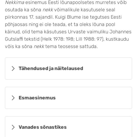
Nekkima
esinemus Eesti lõunapoolsetes murretes võib
osutada ka sõna
nekk
võimalikule kasutusele seal
piirkonnas 17. sajandil. Kuigi Blume ise tegutses Eesti
põhjaosas ning ei ole teada, et ta oleks lõuna pool
käinud, olid tema käsutuses Urvaste vaimuliku Johannes
Gutslaffi tekstid (Helk 1978: 198; Lill 1988: 97), kustkaudu
võis ka sõna
nekk
tema teosesse sattuda.
Tähendused ja näitelaused
Esmaesinemus
Vanades sõnastikes