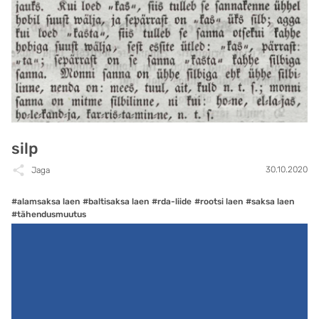
silp
30.10.2020
Jaga
#alamsaksa laen
#baltisaksa laen
#rda-liide
#rootsi laen
#saksa laen
#tähendusmuutus