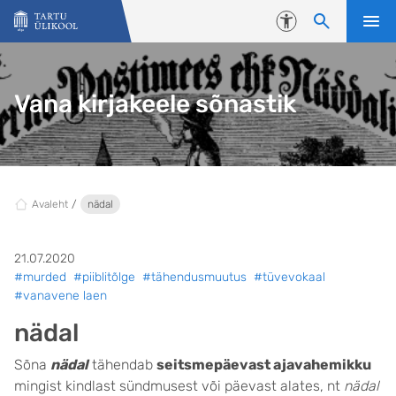
Liigu edasi põhisisu juurde
Juurdepääsetavus
Vana kirjakeele sõnastik
Avaleht
nädal
21.07.2020
#murded
#piiblitõlge
#tähendusmuutus
#tüvevokaal
#vanavene laen
nädal
Sõna
nädal
tähendab
seitsmepäevast ajavahemikku
mingist kindlast sündmusest või päevast alates, nt
nädal