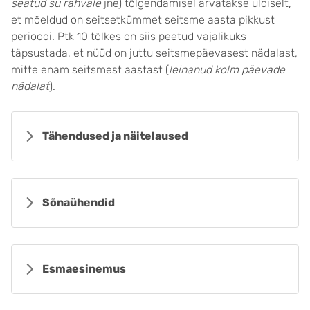
seatud su rahvale
jne) tõlgendamisel arvatakse üldiselt,
et mõeldud on seitsetkümmet seitsme aasta pikkust
perioodi. Ptk 10 tõlkes on siis peetud vajalikuks
täpsustada, et nüüd on juttu seitsmepäevasest nädalast,
mitte enam seitsmest aastast (
leinanud kolm päevade
nädalat
).
Tähendused ja näitelaused
Sõnaühendid
Esmaesinemus