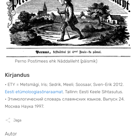
Perno Postimees ehk Näddalileht (päismik)
Kirjandus
• ETY = Metsmägi, Iris; Sedrik, Meeli; Soosaar, Sven-Erik 2012.
Eesti etümoloogiasõnaraamat
. Tallinn: Eesti Keele Sihtasutus.
• Этимологический словарь славянских языков, Выпуск 24.
Москва Наука 1997.
Jaga
Autor