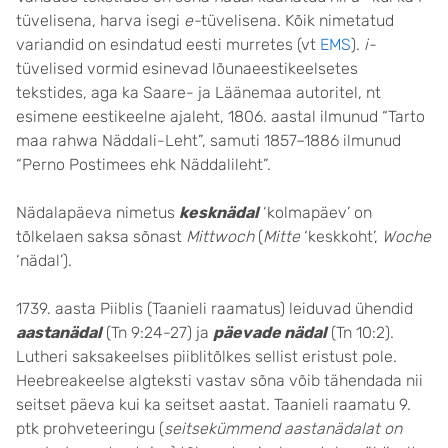
tüvelisena, harva isegi
e-
tüvelisena. Kõik nimetatud
variandid on esindatud eesti murretes (vt
EMS
).
i-
tüvelised vormid esinevad lõunaeestikeelsetes
tekstides, aga ka Saare- ja Läänemaa autoritel, nt
esimene eestikeelne ajaleht, 1806. aastal ilmunud “Tarto
maa rahwa Näddali-Leht”, samuti 1857–1886 ilmunud
“Perno Postimees ehk Näddalileht”.
Nädalapäeva nimetus
kesknädal
‘kolmapäev’ on
tõlkelaen saksa sõnast
Mittwoch
(
Mitte
‘keskkoht’,
Woche
‘nädal’).
1739. aasta Piiblis (Taanieli raamatus) leiduvad ühendid
aastanädal
(Tn 9:24-27) ja
päevade nädal
(Tn 10:2).
Lutheri saksakeelses piiblitõlkes sellist eristust pole.
Heebreakeelse algteksti vastav sõna võib tähendada nii
seitset päeva kui ka seitset aastat. Taanieli raamatu 9.
ptk prohveteeringu (
seitsekümmend aastanädalat on