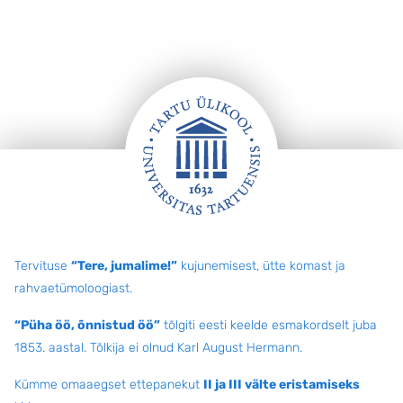
Jalus
Tervituse
“Tere, jumalime!”
kujunemisest, ütte komast ja
rahvaetümoloogiast.
“Püha öö, õnnistud öö”
tõlgiti eesti keelde esmakordselt juba
1853. aastal. Tõlkija ei olnud Karl August Hermann.
Kümme omaaegset ettepanekut
II ja III välte eristamiseks