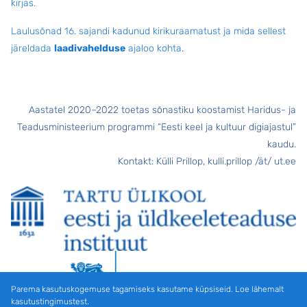
kirjas.
Laulusõnad 16. sajandi kadunud kirikuraamatust ja mida sellest
järeldada
laadivahelduse
ajaloo kohta
.
Aastatel 2020–2022 toetas sõnastiku koostamist Haridus- ja
Teadusministeerium programmi “Eesti keel ja kultuur digiajastul”
kaudu.
Kontakt: Külli Prillop, kulli.prillop /ät/ ut.ee
Parema kasutuskogemuse tagamiseks kasutame küpsiseid. Loe lähemalt
kasutustingimustest.