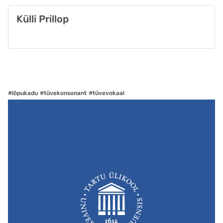
Külli Prillop
#lõpukadu
#tüvekonsonant
#tüvevokaal