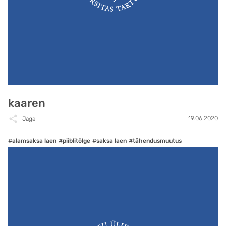
kaaren
19.06.2020
Jaga
#alamsaksa laen
#piiblitõlge
#saksa laen
#tähendusmuutus