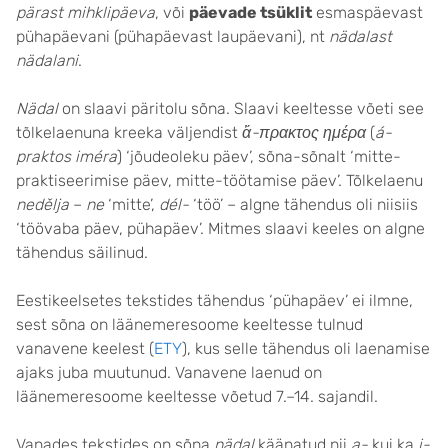
pärast mihklipäeva
, või
päevade tsüklit
esmaspäevast
pühapäevani (pühapäevast laupäevani), nt
nädalast
nädalani
.
Nädal
on slaavi päritolu sõna. Slaavi keeltesse võeti see
tõlkelaenuna kreeka väljendist
ἄ-πρακτος ημέρα
(
á-
praktos iméra
) ‘jõudeoleku päev’, sõna-sõnalt ‘mitte-
praktiseerimise päev, mitte-töötamise päev’. Tõlkelaenu
nedělja
–
ne
‘mitte’,
dél-
‘töö’ – algne tähendus oli niisiis
‘töövaba päev, pühapäev’. Mitmes slaavi keeles on algne
tähendus säilinud.
Eestikeelsetes tekstides tähendus ‘pühapäev’ ei ilmne,
sest sõna on läänemeresoome keeltesse tulnud
vanavene keelest (
ETY
), kus selle tähendus oli laenamise
ajaks juba muutunud. Vanavene laenud on
läänemeresoome keeltesse võetud 7.–14. sajandil.
Vanades tekstides on sõna
nädal
käänatud nii
a-
kui ka
i-