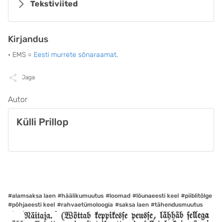
Tekstiviited
Kirjandus
• EMS =
Eesti murrete sõnaraamat
.
Jaga
Autor
Külli Prillop
#alamsaksa laen
#häälikumuutus
#loomad
#lõunaeesti keel
#piiblitõlge
#põhjaeesti keel
#rahvaetümoloogia
#saksa laen
#tähendusmuutus