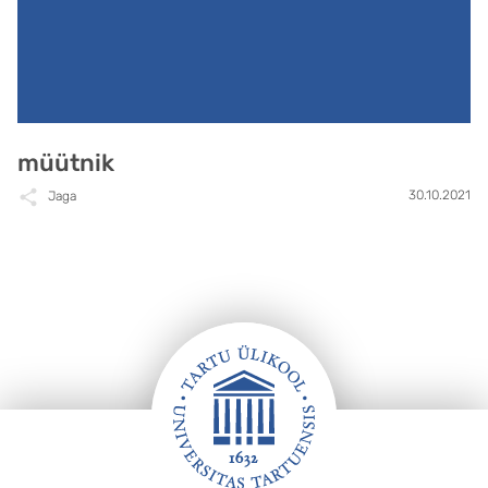
müütnik
30.10.2021
Jaga
Jalus