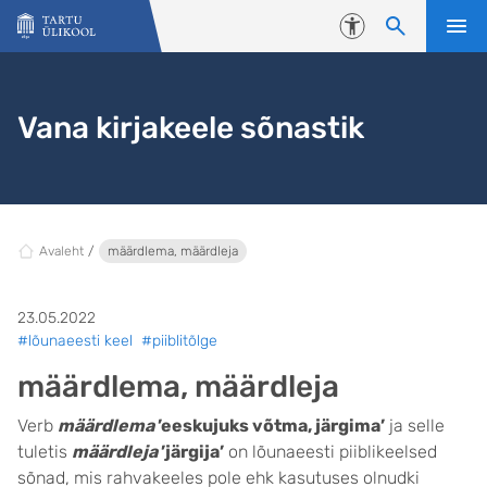
Liigu edasi põhisisu juurde
Juurdepääsetavus
Vana kirjakeele sõnastik
Avaleht
määrdlema, määrdleja
23.05.2022
#lõunaeesti keel
#piiblitõlge
määrdlema, määrdleja
Verb
määrdlema
’eeskujuks võtma, järgima’
ja selle
tuletis
määrdleja
’järgija’
on lõunaeesti piiblikeelsed
sõnad, mis rahvakeeles pole ehk kasutuses olnudki