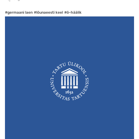
#germaani laen
#lõunaeesti keel
#õ-häälik