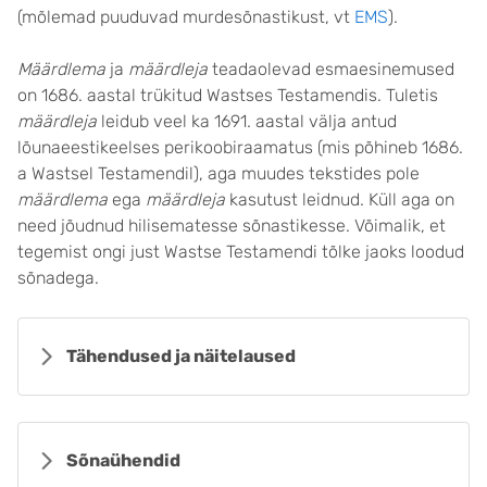
(mõlemad puuduvad murdesõnastikust, vt
EMS
).
Määrdlema
ja
määrdleja
teadaolevad esmaesinemused
on 1686. aastal trükitud Wastses Testamendis. Tuletis
määrdleja
leidub veel ka 1691. aastal välja antud
lõunaeestikeelses perikoobiraamatus (mis põhineb 1686.
a Wastsel Testamendil), aga muudes tekstides pole
määrdlema
ega
määrdleja
kasutust leidnud. Küll aga on
need jõudnud hilisematesse sõnastikesse. Võimalik, et
tegemist ongi just Wastse Testamendi tõlke jaoks loodud
sõnadega.
Tähendused ja näitelaused
Sõnaühendid