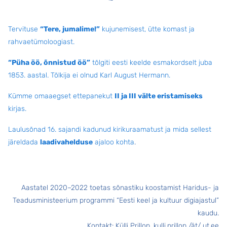
Tervituse
“Tere, jumalime!”
kujunemisest, ütte komast ja
rahvaetümoloogiast.
“Püha öö, õnnistud öö”
tõlgiti eesti keelde esmakordselt juba
1853. aastal. Tõlkija ei olnud Karl August Hermann.
Kümme omaaegset ettepanekut
II ja III välte eristamiseks
kirjas.
Laulusõnad 16. sajandi kadunud kirikuraamatust ja mida sellest
järeldada
laadivahelduse
ajaloo kohta
.
Aastatel 2020–2022 toetas sõnastiku koostamist Haridus- ja
Teadusministeerium programmi “Eesti keel ja kultuur digiajastul”
kaudu.
Kontakt: Külli Prillop, kulli.prillop /ät/ ut.ee