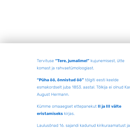
Jalus
Tervituse
“Tere, jumalime!”
kujunemisest, ütte
komast ja rahvaetümoloogiast.
“Püha öö, õnnistud öö”
tõlgiti eesti keelde
esmakordselt juba 1853. aastal. Tõlkija ei olnud Kar
August Hermann.
Kümme omaaegset ettepanekut
II ja III välte
eristamiseks
kirjas.
Laulusõnad 16. sajandi kadunud kirikuraamatust ja