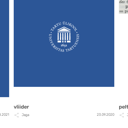
vliider
pel
4.2021
23.09.2020
Jaga