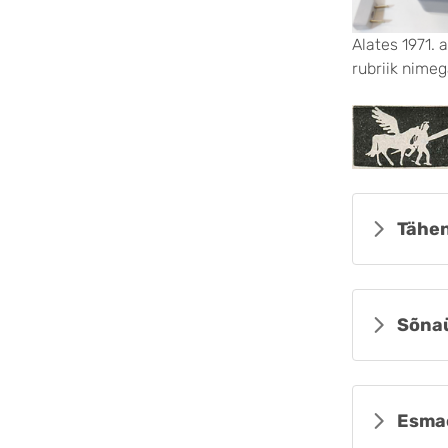
Alates 1971. 
rubriik nimeg
Tähen
Sõna
Esma