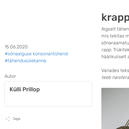
krapp
Algselt tähe
mis tekitas 
sõnaraamatus 
15.06.2020
rapp.
Trükite
#sõnaalguse konsonantühend
häälikuliselt
#tähendusülekanne
Vanades tek
Autor
teeb naister
Külli Prillop
Jaga