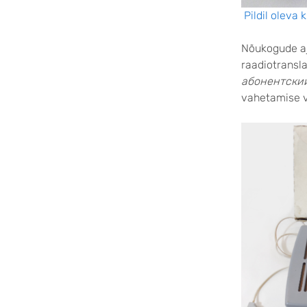
Pildil oleva 
Nõukogude a
raadiotransl
абонентски
vahetamise v