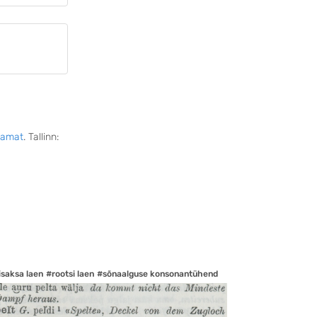
aamat
. Tallinn:
isaksa laen
#rootsi laen
#sõnaalguse konsonantühend