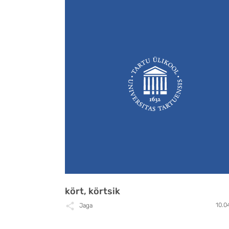
kört, körtsik
10.0
Jaga