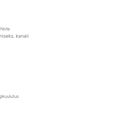
тель
miseks, kanali
gikuulutus