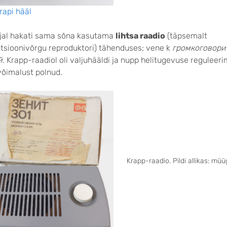
krapi hääl
jal hakati sama sõna kasutama
lihtsa raadio
(täpsemalt
atsioonivõrgu reproduktori) tähenduses; vene k
громкоговори
й
. Krapp-raadiol oli valjuhääldi ja nupp helitugevuse reguleeri
õimalust polnud.
Krapp-raadio. Pildi allikas: müü