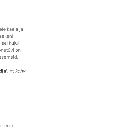
ele kaela ja
sekeni
sel kujul
natüvi on
 esemeid.
dja’
, nt
kohv
uuseumi