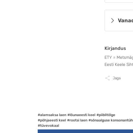
Vanad
Kirjandus
ETY = Metsmägi,
Eesti Keele Sih
Jaga
#alamsaksa laen
#lõunaeesti keel
#piiblitõlge
#põhjaeesti keel
#rootsi laen
#sõnaalguse konsonantü
#tüvevokaal