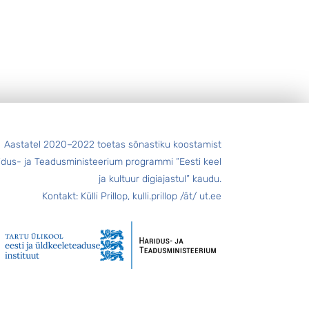
Aastatel 2020–2022 toetas sõnastiku koostamist
idus- ja Teadusministeerium programmi “Eesti keel
ja kultuur digiajastul” kaudu.
Kontakt: Külli Prillop, kulli.prillop /ät/ ut.ee