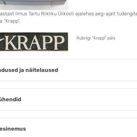
aastast ilmus Tartu Riikliku Ülikooli ajalehes aeg-ajalt tudengi
a “Krapp”.
Rubriigi “Krapp” päis
dused ja näitelaused
ühendid
esinemus