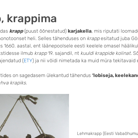
, krappima
ndas
krapp
(puust õõnestatud)
karjakella
, mis riputati loomad
monotoonset heli. Selles tähenduses on
krapp
esitatud juba Gö
1660. aastal, ent läänepoolsele eesti keelele omasel häälikuli
kstidesse ilmub
krapp
19. sajandil, nt
kuuldi krappide kolinat.
Sõ
 ajendatud (
ETY
) ja nii võidi nimetada ka muid müra tekitavaid
stides on sagedasem ülekantud tähendus
‘lobiseja, keelekan
ahva krapiks
.
Lehmakrapp (Eesti Vabaõhum