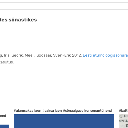
es sõnastikes
 Iris; Sedrik, Meeli; Soosaar, Sven-Erik 2012.
Eesti etümoloogiasõnar
tasutus.
#alamsaksa laen
#saksa laen
#sõnaalguse konsonantühend
#balt
hend