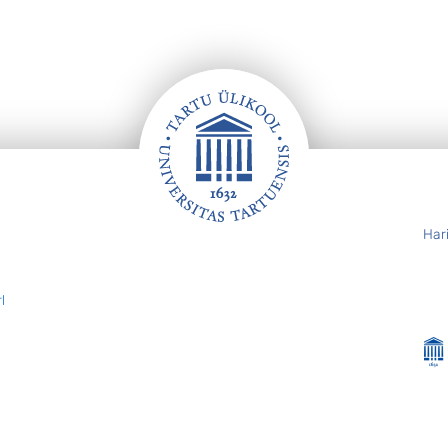
Har
l