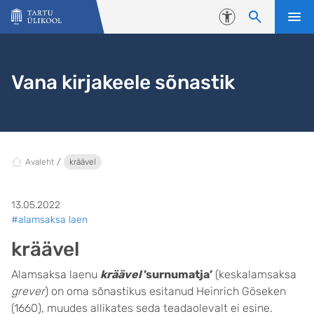
Liigu edasi põhisisu juurde
Juurdepääsetavus
Vana kirjakeele sõnastik
Avaleht
kräävel
13.05.2022
#alamsaksa laen
kräävel
Alamsaksa laenu
kräävel
’surnumatja’
(keskalamsaksa
grever
) on oma sõnastikus esitanud Heinrich Göseken
(1660), muudes allikates seda teadaolevalt ei esine.