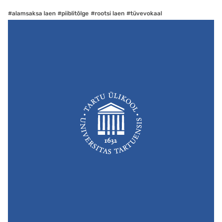
#alamsaksa laen
#piiblitõlge
#rootsi laen
#tüvevokaal