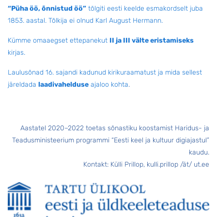
“Püha öö, õnnistud öö”
tõlgiti eesti keelde esmakordselt juba
1853. aastal. Tõlkija ei olnud Karl August Hermann.
Kümme omaaegset ettepanekut
II ja III välte eristamiseks
kirjas.
Laulusõnad 16. sajandi kadunud kirikuraamatust ja mida sellest
järeldada
laadivahelduse
ajaloo kohta
.
Aastatel 2020–2022 toetas sõnastiku koostamist Haridus- ja
Teadusministeerium programmi “Eesti keel ja kultuur digiajastul”
kaudu.
Kontakt: Külli Prillop, kulli.prillop /ät/ ut.ee