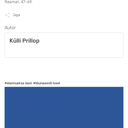
Raamat, 47–69.
Jaga
Autor
Külli Prillop
#alamsaksa laen
#lõunaeesti keel