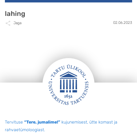
lahing
02.06.2023
Jaga
Jalus
Tervituse
“Tere, jumalime!”
kujunemisest, ütte komast ja
rahvaetümoloogiast.