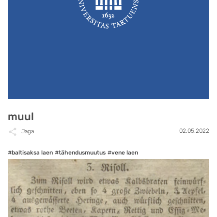
muul
02.05.2022
Jaga
#baltisaksa laen
#tähendusmuutus
#vene laen