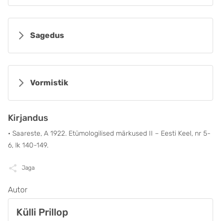
Sagedus
Vormistik
Kirjandus
• Saareste, A 1922. Etümologilised märkused II – Eesti Keel, nr 5-
6, lk 140-149.
Jaga
Autor
Külli Prillop