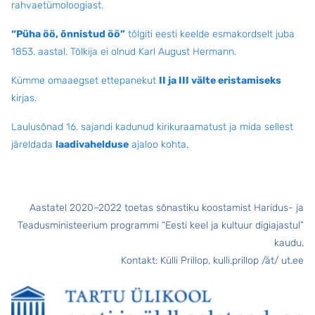
rahvaetümoloogiast.
“Püha öö, õnnistud öö”
tõlgiti eesti keelde esmakordselt juba
1853. aastal. Tõlkija ei olnud Karl August Hermann.
Kümme omaaegset ettepanekut
II ja III välte eristamiseks
kirjas.
Laulusõnad 16. sajandi kadunud kirikuraamatust ja mida sellest
järeldada
laadivahelduse
ajaloo kohta
.
Aastatel 2020–2022 toetas sõnastiku koostamist Haridus- ja
Teadusministeerium programmi “Eesti keel ja kultuur digiajastul”
kaudu.
Kontakt: Külli Prillop, kulli.prillop /ät/ ut.ee