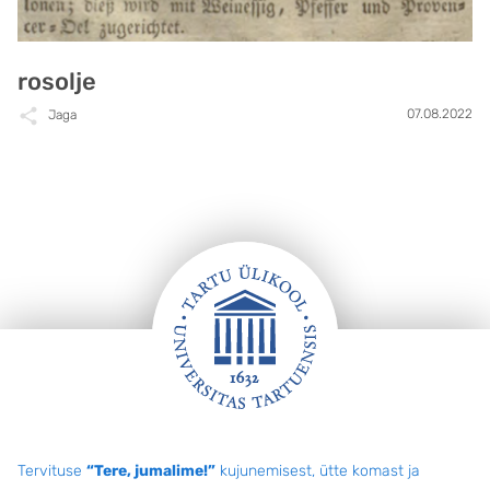
rosolje
07.08.2022
Jaga
Jalus
Tervituse
“Tere, jumalime!”
kujunemisest, ütte komast ja