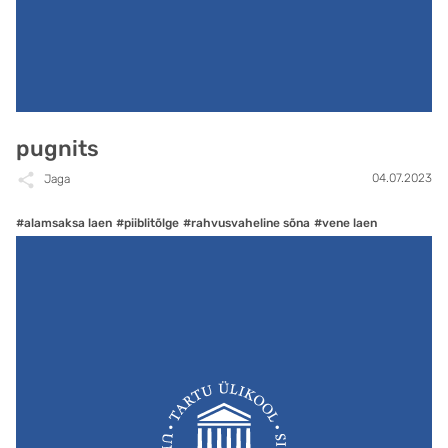
pugnits
04.07.2023
Jaga
#alamsaksa laen
#piiblitõlge
#rahvusvaheline sõna
#vene laen