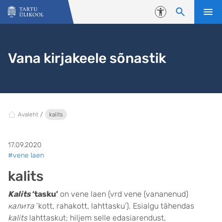
Liigu edasi põhisisu juurde
Juurdepääsetavus
Vana kirjakeele sõnastik
Avaleht
kalits
17.09.2020
#vene laen
kalits
Kalits
‘tasku’
on vene laen (vrd vene (vananenud)
калита
‘kott, rahakott, lahttasku’). Esialgu tähendas
kalits
lahttaskut; hiljem selle edasiarendust,