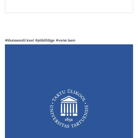
#lõunaeesti keel
#piiblitõlge
#vene laen