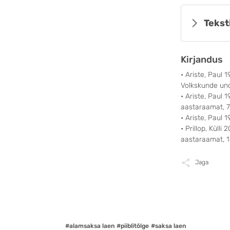
Tekst
Kirjandus
• Ariste, Paul
Volkskunde und 
• Ariste, Paul 
aastaraamat, 7
• Ariste, Paul 
• Prillop, Külli
aastaraamat, 1
Jaga
#alamsaksa laen
#piiblitõlge
#saksa laen