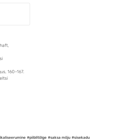
haft,
si
lgus, 160–167.
eltsi
ikaliseerumine
#piiblitõlge
#saksa mõju
#sisekadu