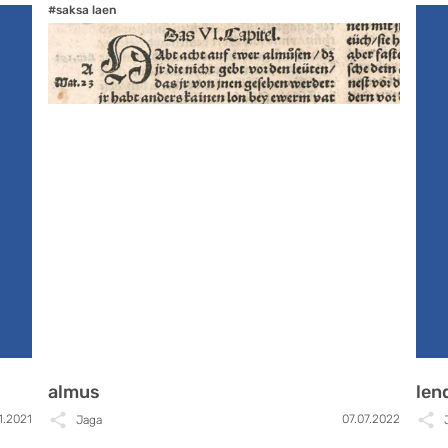
#saksa laen
almus
len
1.2021
07.07.2022
Jaga