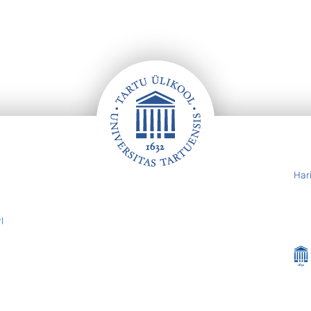
Har
l