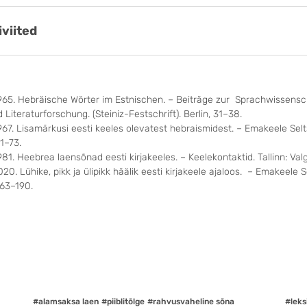
iviited
 1965. Hebräische Wörter im Estnischen. – Beiträge zur Sprachwissensc
Literaturforschung. (Steiniz-Festschrift). Berlin, 31–38.
1967. Lisamärkusi eesti keeles olevatest hebraismidest. – Emakeele Selt
1–73.
1981. Heebrea laensõnad eesti kirjakeeles. – Keelekontaktid. Tallinn: Va
 2020. Lühike, pikk ja ülipikk häälik eesti kirjakeele ajaloos. – Emakeele S
63–190.
#alamsaksa laen
#piiblitõlge
#rahvusvaheline sõna
#leks