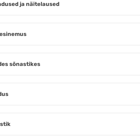
dused ja näitelaused
esinemus
es sõnastikes
dus
stik