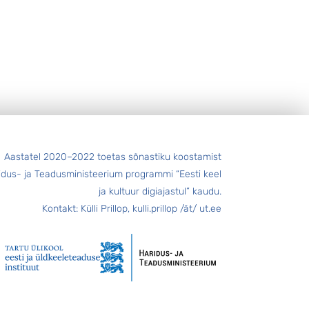
Aastatel 2020–2022 toetas sõnastiku koostamist
idus- ja Teadusministeerium programmi “Eesti keel
ja kultuur digiajastul” kaudu.
Kontakt: Külli Prillop, kulli.prillop /ät/ ut.ee