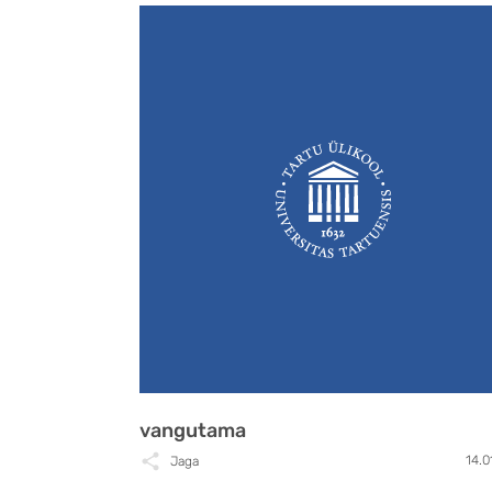
vangutama
14.0
Jaga