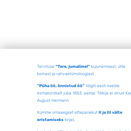
Jalus
Tervituse
“Tere, jumalime!”
kujunemisest, ütte
komast ja rahvaetümoloogiast.
“Püha öö, õnnistud öö”
tõlgiti eesti keelde
esmakordselt juba 1853. aastal. Tõlkija ei olnud Kar
August Hermann.
Kümme omaaegset ettepanekut
II ja III välte
eristamiseks
kirjas.