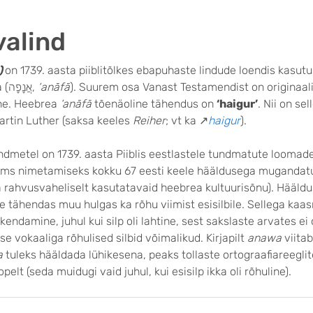
alind
)
on 1739. aasta piiblitõlkes ebapuhaste lindude loendis kasut
heebrea sõna (אֲנָפָה,
‘anāfā
). Suurem osa Vanast Testamendist on originaal
ne. Heebrea
‘anāfā
tõenäoline tähendus on
‘haigur’
. Nii on se
artin Luther (saksa keeles
Reiher
; vt ka ↗
haigur
).
ndmetel on 1739. aasta Piiblis eestlastele tundmatute loomad
 jms nimetamiseks kokku 67 eesti keele hääldusega mugandat
 rahvusvaheliselt kasutatavaid heebrea kultuurisõnu). Hääld
tähendas muu hulgas ka rõhu viimist esisilbile. Sellega kaasn
ikendamine, juhul kui silp oli lahtine, sest sakslaste arvates ei
ise vokaaliga rõhulised silbid võimalikud. Kirjapilt
anawa
viitab
a
tuleks hääldada lühikesena, peaks tollaste ortograafiareeglit
opelt (seda muidugi vaid juhul, kui esisilp ikka oli rõhuline).