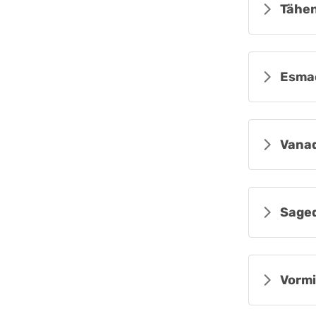
Tähen
Esma
Vanad
Sage
Vormi