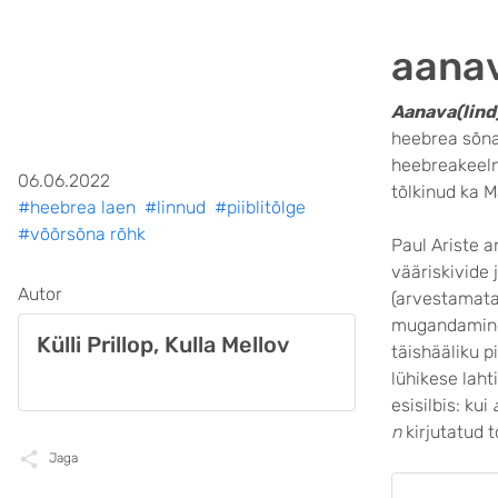
aanav
Aanava(lind
heebreakeel
06.06.2022
tõlkinud ka M
#heebrea laen
#linnud
#piiblitõlge
#võõrsõna rõhk
Paul Ariste a
vääriskivide
Autor
(arvestamata
mugandamine 
Külli Prillop, Kulla Mellov
täishääliku p
lühikese laht
esisilbis: kui
n
kirjutatud t
Jaga