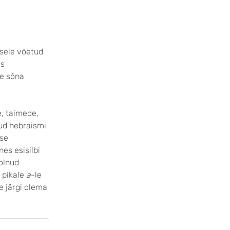
usele võetud
is
lle sõna
e, taimede,
ud hebraismi
use
es esisilbi
 olnud
 pikale
a
-le
e järgi olema