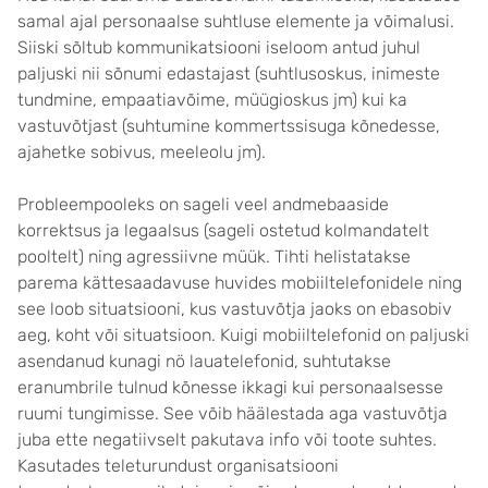
samal ajal personaalse suhtluse elemente ja võimalusi.
Siiski sõltub kommunikatsiooni iseloom antud juhul
paljuski nii sõnumi edastajast (suhtlusoskus, inimeste
tundmine, empaatiavõime, müügioskus jm) kui ka
vastuvõtjast (suhtumine kommertssisuga kõnedesse,
ajahetke sobivus, meeleolu jm).
Probleempooleks on sageli veel andmebaaside
korrektsus ja legaalsus (sageli ostetud kolmandatelt
pooltelt) ning agressiivne müük. Tihti helistatakse
parema kättesaadavuse huvides mobiiltelefonidele ning
see loob situatsiooni, kus vastuvõtja jaoks on ebasobiv
aeg, koht või situatsioon. Kuigi mobiiltelefonid on paljuski
asendanud kunagi nö lauatelefonid, suhtutakse
eranumbrile tulnud kõnesse ikkagi kui personaalsesse
ruumi tungimisse. See võib häälestada aga vastuvõtja
juba ette negatiivselt pakutava info või toote suhtes.
Kasutades teleturundust organisatsiooni