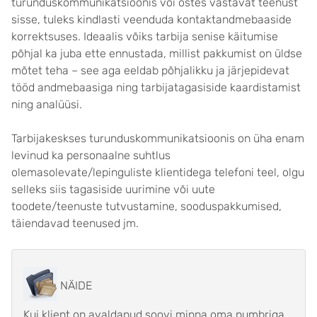
turunduskommunikatsioonis või ostes vastavat teenust
sisse, tuleks kindlasti veenduda kontaktandmebaaside
korrektsuses. Ideaalis võiks tarbija senise käitumise
põhjal ka juba ette ennustada, millist pakkumist on üldse
mõtet teha – see aga eeldab põhjalikku ja järjepidevat
tööd andmebaasiga ning tarbijatagasiside kaardistamist
ning analüüsi.
Tarbijakeskses turunduskommunikatsioonis on üha enam
levinud ka personaalne suhtlus
olemasolevate/lepinguliste klientidega telefoni teel, olgu
selleks siis tagasiside uurimine või uute
toodete/teenuste tutvustamine, sooduspakkumised,
täiendavad teenused jm.
NÄIDE
Kui klient on avaldanud soovi minna oma numbriga