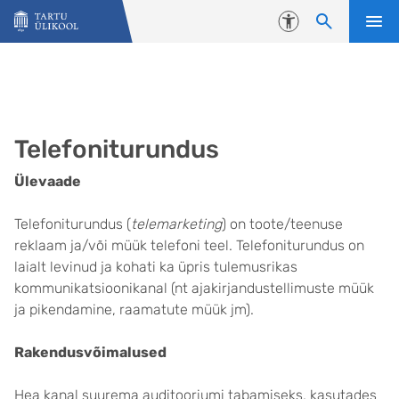
Liigu edasi põhisisu juurde
Juurdepääsetavus
Telefoniturundus
Ülevaade
Telefoniturundus (
telemarketing
) on toote/teenuse
reklaam ja/või müük telefoni teel. Telefoniturundus on
laialt levinud ja kohati ka üpris tulemusrikas
kommunikatsioonikanal (nt ajakirjandustellimuste müük
ja pikendamine, raamatute müük jm).
Rakendusvõimalused
Hea kanal suurema auditooriumi tabamiseks, kasutades