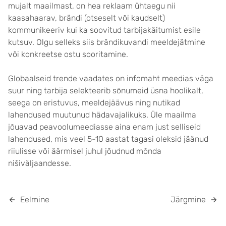
mujalt maailmast, on hea reklaam ühtaegu nii
kaasahaarav, brändi (otseselt või kaudselt)
kommunikeeriv kui ka soovitud tarbijakäitumist esile
kutsuv. Olgu selleks siis brändikuvandi meeldejätmine
või konkreetse ostu sooritamine.
Globaalseid trende vaadates on infomaht meedias väga
suur ning tarbija selekteerib sõnumeid üsna hoolikalt,
seega on eristuvus, meeldejäävus ning nutikad
lahendused muutunud hädavajalikuks. Üle maailma
jõuavad peavoolumeediasse aina enam just selliseid
lahendused, mis veel 5-10 aastat tagasi oleksid jäänud
riiulisse või äärmisel juhul jõudnud mõnda
nišiväljaandesse.
Eelmine
Järgmine