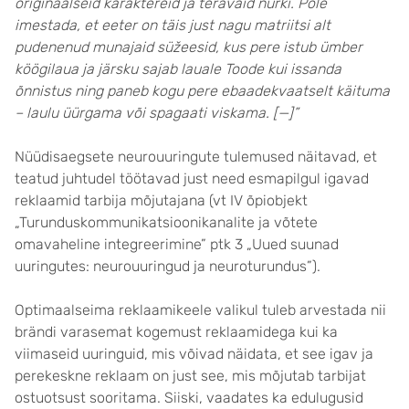
originaalseid karaktereid ja teravaid nurki. Pole
imestada, et eeter on täis just nagu matriitsi alt
pudenenud munajaid süžeesid, kus pere istub ümber
köögilaua ja järsku sajab lauale Toode kui issanda
õnnistus ning paneb kogu pere ebaadekvaatselt käituma
– laulu üürgama või spagaati viskama. [—]”
Nüüdisaegsete neurouuringute tulemused näitavad, et
teatud juhtudel töötavad just need esmapilgul igavad
reklaamid tarbija mõjutajana (vt IV õpiobjekt
„Turunduskommunikatsioonikanalite ja võtete
omavaheline integreerimine” ptk 3 „Uued suunad
uuringutes: neurouuringud ja neuroturundus”).
Optimaalseima reklaamikeele valikul tuleb arvestada nii
brändi varasemat kogemust reklaamidega kui ka
viimaseid uuringuid, mis võivad näidata, et see igav ja
perekeskne reklaam on just see, mis mõjutab tarbijat
ostuotsust sooritama. Siiski, vaadates ka edulugusid