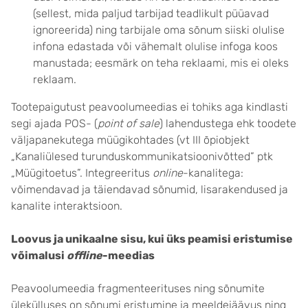
(sellest, mida paljud tarbijad teadlikult püüavad
ignoreerida) ning tarbijale oma sõnum siiski olulise
infona edastada või vähemalt olulise infoga koos
manustada; eesmärk on teha reklaami, mis ei oleks
reklaam.
Tootepaigutust peavoolumeedias ei tohiks aga kindlasti
segi ajada POS- (
point of sale
) lahendustega ehk toodete
väljapanekutega müügikohtades (vt III õpiobjekt
„Kanaliülesed turunduskommunikatsioonivõtted” ptk
„Müügitoetus”. Integreeritus
online
-kanalitega:
võimendavad ja täiendavad sõnumid, lisarakendused ja
kanalite interaktsioon.
Loovus ja unikaalne sisu, kui üks peamisi eristumise
võimalusi
offline
-meedias
Peavoolumeedia fragmenteerituses ning sõnumite
ülekülluses on sõnumi eristumine ja meeldejäävus ning