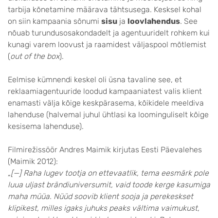
tarbija kõnetamine määrava tähtsusega. Kesksel kohal
on siin kampaania sõnumi
sisu
ja
loovlahendus
. See
nõuab turundusosakondadelt ja agentuuridelt rohkem kui
kunagi varem loovust ja raamidest väljaspool mõtlemist
(
out of the box
).
Eelmise kümnendi keskel oli üsna tavaline see, et
reklaamiagentuuride loodud kampaaniatest valis klient
enamasti välja kõige keskpärasema, kõikidele meeldiva
lahenduse (halvemal juhul ühtlasi ka loominguliselt kõige
kesisema lahenduse).
Filmirežissöör Andres Maimik kirjutas Eesti Päevalehes
(Maimik 2012):
„[—] Raha lugev tootja on ettevaatlik, tema eesmärk pole
luua uljast brändiuniversumit, vaid toode kerge kasumiga
maha müüa. Nüüd soovib klient sooja ja perekeskset
klipikest, milles igaks juhuks peaks vältima vaimukust,