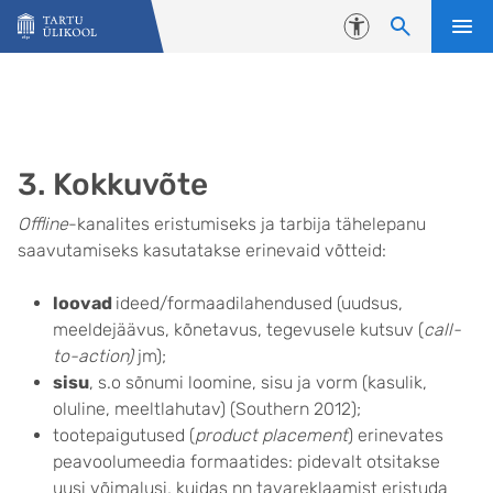
Liigu edasi põhisisu juurde
Juurdepääsetavus
3. Kokkuvõte
Offline
-kanalites eristumiseks ja tarbija tähelepanu
saavutamiseks kasutatakse erinevaid võtteid:
loovad
ideed/formaadilahendused (uudsus,
meeldejäävus, kõnetavus, tegevusele kutsuv (
call-
to-action)
jm);
sisu
, s.o sõnumi loomine, sisu ja vorm (kasulik,
oluline, meeltlahutav) (Southern 2012);
tootepaigutused (
product placement
) erinevates
peavoolumeedia formaatides: pidevalt otsitakse
uusi võimalusi, kuidas nn tavareklaamist eristuda