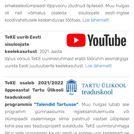
emakeeleolümpiaadi lõppvooru jõudnud õpilased. Muu hulgas
oli neil võimalus osaleda sisuloojate eesti-inglise
koodivahetusele keskenduvas töötoas.
Loe lähemalt!
TeKE uurib Eesti
sisuloojate
keelekasutust
. 2021. aasta
lõpus võrsus TeKE uurimisruhmast eraldi töörühm eesmärgiga
uurida Eesti juutuuberite keelekasutust.
Loe lähemalt!
TeKE osaleb 2021/2022
õppeaastal Tartu Ülikooli
teaduskooli
programmis “
Talendid Tartusse
“
.
Muu hulgas lubab see
programm gümnaasiumis riigieksamitulemuste või
olümpiaadil osalemisega silma paistnud vastsel üliõpilasel
kohe pea ees teadusprojekti sukelduda. TeKE uurimisruhmaga
liitus selle programmi kaudu eesti ja soome-ugri keeleteaduse