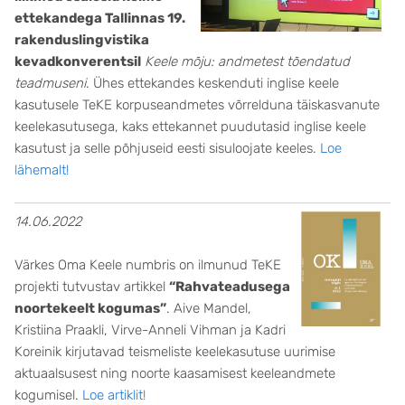
ettekandega Tallinnas 19.
rakenduslingvistika
kevadkonverentsil
Keele mõju: andmetest tõendatud
teadmuseni
. Ühes ettekandes keskenduti inglise keele
kasutusele TeKE korpuseandmetes võrrelduna täiskasvanute
keelekasutusega, kaks ettekannet puudutasid inglise keele
kasutust ja selle põhjuseid eesti sisuloojate keeles.
Loe
lähemalt!
14.06.2022
Värkes Oma Keele numbris on ilmunud TeKE
projekti tutvustav artikkel
“Rahvateadusega
noortekeelt kogumas”
. Aive Mandel,
Kristiina Praakli, Virve-Anneli Vihman ja Kadri
Koreinik kirjutavad teismeliste keelekasutuse uurimise
aktuaalsusest ning noorte kaasamisest keeleandmete
kogumisel.
Loe artiklit!​​​​