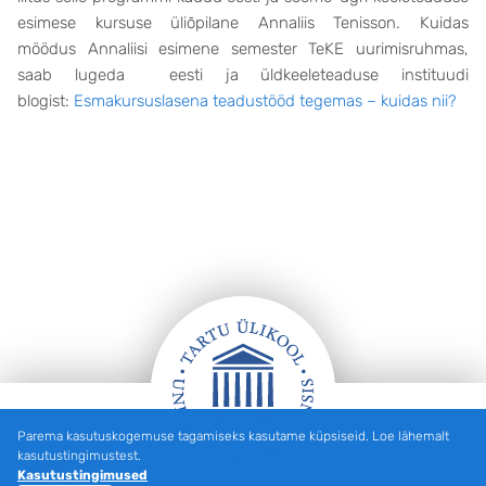
esimese kursuse üliõpilane Annaliis Tenisson. Kuidas
möödus Annaliisi esimene semester TeKE uurimisruhmas,
saab lugeda eesti ja üldkeeleteaduse instituudi
blogist:
Esmakursuslasena teadustööd tegemas – kuidas nii?
Parema kasutuskogemuse tagamiseks kasutame küpsiseid. Loe lähemalt
Jalus
kasutustingimustest.
Kasutustingimused