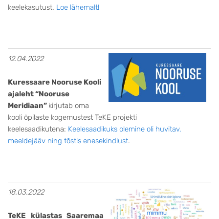
keelekasutust.
Loe lähemalt!
12.04.2022
Kuressaare Nooruse Kooli
ajaleht “Nooruse
Meridiaan”
kirjutab oma
kooli õpilaste kogemustest TeKE projekti
keelesaadikutena:
Keelesaadikuks olemine oli huvitav,
meeldejääv ning tõstis enesekindlust
.
18.03.2022
TeKE külastas Saaremaa