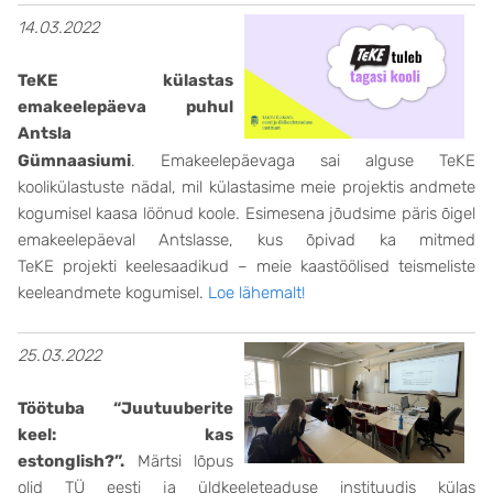
14.03.2022
TeKE külastas
emakeelepäeva puhul
Antsla
Gümnaasiumi
. E
makeelepäevaga sai alguse TeKE
koolikülastuste nädal, mil külastasime meie projektis andmete
kogumisel kaasa löönud koole. Esimesena jõudsime päris õigel
emakeelepäeval Antslasse, kus õpivad ka mitmed
TeKE projekti keelesaadikud – meie kaastöölised teismeliste
keeleandmete kogumisel.
Loe lähemalt!
25.03.2022
Töötuba “Juutuuberite
keel: kas
estonglish?”.
Märtsi lõpus
olid TÜ eesti ja üldkeeleteaduse instituudis külas