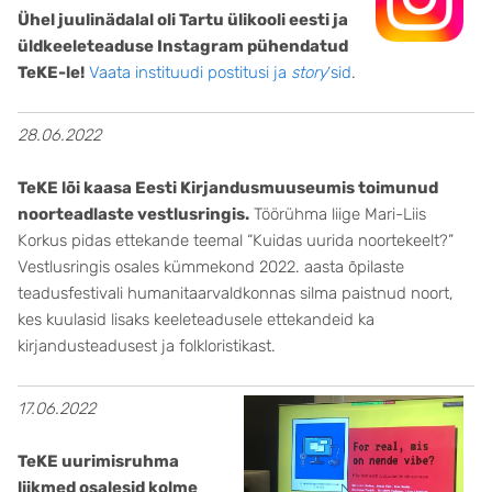
Ühel juulinädalal oli Tartu ülikooli eesti ja
üldkeeleteaduse Instagram pühendatud
TeKE-le!
Vaata instituudi postitusi ja
story
‘sid
.
28.06.2022
TeKE lõi kaasa Eesti Kirjandusmuuseumis toimunud
noorteadlaste vestlusringis.
Töörühma liige Mari-Liis
Korkus pidas ettekande teemal “Kuidas uurida noortekeelt?”
Vestlusringis osales kümmekond 2022. aasta õpilaste
teadusfestivali humanitaarvaldkonnas silma paistnud noort,
kes kuulasid lisaks keeleteadusele ettekandeid ka
kirjandusteadusest ja folkloristikast.
17.06.2022
TeKE uurimisruhma
liikmed osalesid kolme