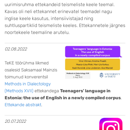
uurimisruhma ettekandeid teismeliste keele teemal.
Kavas oli neli ettekannet erinevatel teemadel nagu
inglise keele kasutus, intensiivistajad ning
suhtluspartiklid teismeliste keeles. Ettekannetele järgnes
noortekeele teemaline arutelu.
02.08.2022
TeKE töörühma liikmed
osalesid Saksamaal Mainzis
toimunud konverentsil
Methods in Dialectology
(Methods XVII)
ettekandega
Teenagers’ language in
Estonia: the use of English in a newly compiled corpus
.
Ettekande abstrakt
.
20
.07.2022