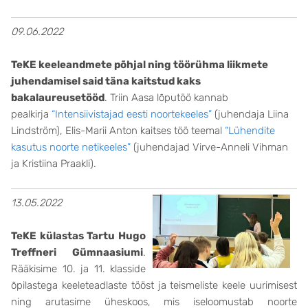
09.06.2022
TeKE keeleandmete põhjal ning töörühma liikmete
juhendamisel said täna kaitstud kaks
bakalaureusetööd
. Triin Aasa lõputöö kannab
pealkirja
“Intensiivistajad eesti noortekeeles”
(juhendaja Liina
Lindström), Elis-Marii Anton kaitses töö teemal
“Lühendite
kasutus noorte netikeeles”
(juhendajad Virve-Anneli Vihman
ja Kristiina Praakli).
13.05.2022
TeKE külastas Tartu Hugo
Treffneri Gümnaasiumi
.
Rääkisime 10. ja 11. klasside
õpilastega keeleteadlaste tööst ja teismeliste keele uurimisest
ning arutasime üheskoos, mis iseloomustab noorte