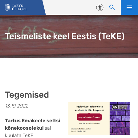
Liigu edasi põhisisu juurde
Juurdepääsetavus
Teismeliste keel Eestis (TeKE)
Tegemised
13.10.2022
Tartus Emakeele seltsi
kõnekoosolekul
sai
kuulata TeKE