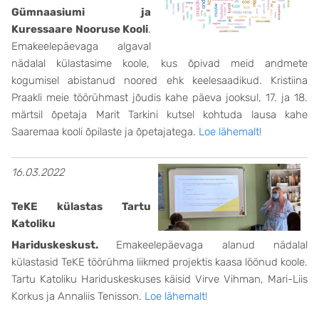
Gümnaasiumi ja
Kuressaare Nooruse Kooli
.
Emakeelepäevaga algaval
nädalal külastasime koole, kus õpivad meid andmete
kogumisel abistanud noored ehk keelesaadikud. Kristiina
Praakli meie töörühmast jõudis kahe päeva jooksul, 17. ja 18.
märtsil õpetaja Marit Tarkini kutsel kohtuda lausa kahe
Saaremaa kooli õpilaste ja õpetajatega.
Loe lähemalt!
16.03.2022
TeKE külastas Tartu
Katoliku
Hariduskeskust.
Emakeelepäevaga alanud nädalal
külastasid TeKE töörühma liikmed projektis kaasa löönud koole.
Tartu Katoliku Hariduskeskuses käisid Virve Vihman, Mari-Liis
Korkus ja Annaliis Tenisson.
Loe lähemalt!