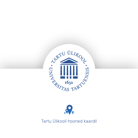
Footer
Tartu Ülikooli hooned kaardil