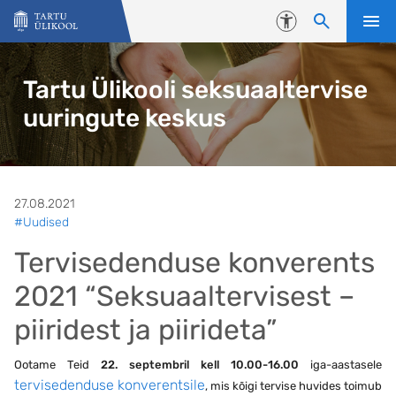
Liigu edasi põhisisu juurde
Juurdepääsetavus
Tartu Ülikooli seksuaaltervise
uuringute keskus
27.08.2021
#Uudised
Tervisedenduse konverents
2021 “Seksuaaltervisest –
piiridest ja piirideta”
Ootame Teid
22. septembril
kell 10.00-16.00
iga-aastasele
tervisedenduse konverentsile
, mis kõigi tervise huvides toimub