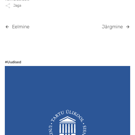
Jaga
Eelmine
Järgmine
#Uudised