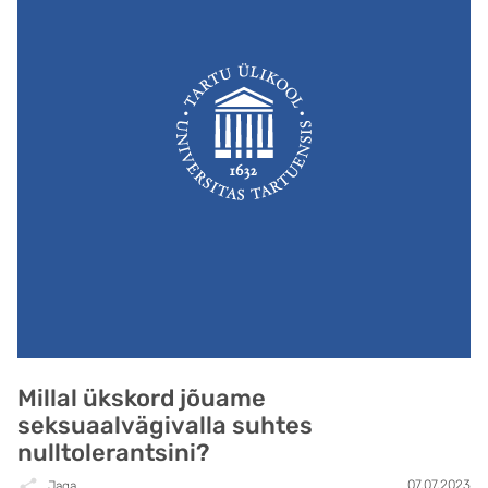
Millal ükskord jõuame
seksuaalvägivalla suhtes
nulltolerantsini?
07.07.2023
Jaga