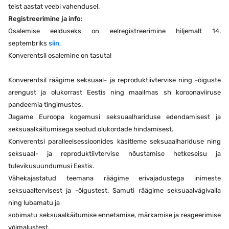
teist aastat veebi vahendusel.
Registreerimine ja info:
Osalemise eelduseks on eelregistreerimine hiljemalt 14.
septembriks
siin
.
Konverentsil osalemine on tasuta!
Konverentsil räägime seksuaal- ja reproduktiivtervise ning -õiguste
arengust ja olukorrast Eestis ning maailmas sh koroonaviiruse
pandeemia tingimustes.
Jagame Euroopa kogemusi seksuaalhariduse edendamisest ja
seksuaalkäitumisega seotud olukordade hindamisest.
Konverentsi paralleelsessioonides käsitleme seksuaalhariduse ning
seksuaal- ja reproduktiivtervise nõustamise hetkeseisu ja
tulevikusuundumusi Eestis.
Vähekajastatud teemana räägime erivajadustega inimeste
seksuaaltervisest ja -õigustest. Samuti räägime seksuaalvägivalla
ning lubamatu ja
sobimatu seksuaalkäitumise ennetamise, märkamise ja reageerimise
võimalustest.