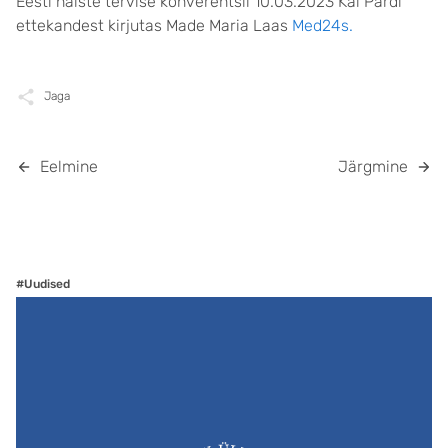
Eesti naiste tervise konverentsil 10.03.2023 Kai Pardi
ettekandest kirjutas Made Maria Laas
Med24s.
Jaga
Eelmine
Järgmine
#Uudised