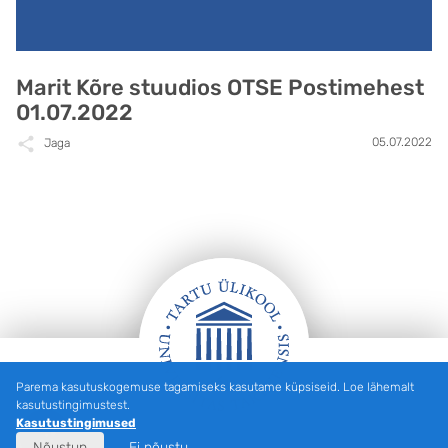
Marit Kõre stuudios OTSE Postimehest
01.07.2022
05.07.2022
Jaga
Parema kasutuskogemuse tagamiseks kasutame küpsiseid. Loe lähemalt
Jalus
kasutustingimustest.
Kasutustingimused
Nõustun
Ei nõustu