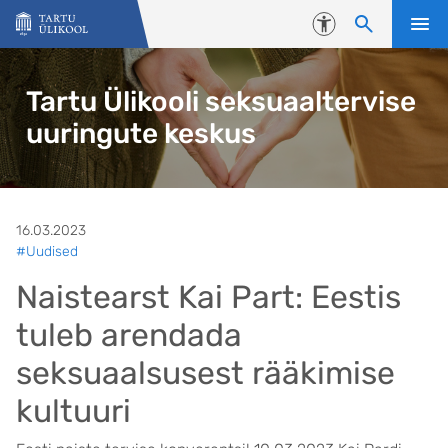
Liigu edasi põhisisu juurde
Juurdepääsetavus
Tartu Ülikooli seksuaaltervise
uuringute keskus
16.03.2023
#Uudised
Naistearst Kai Part: Eestis
tuleb arendada
seksuaalsusest rääkimise
kultuuri