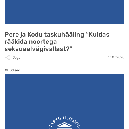
Pere ja Kodu taskuhääling “Kuidas
rääkida noortega
seksuaalvägivallast?”
11.07.2020
Jaga
#Uudised