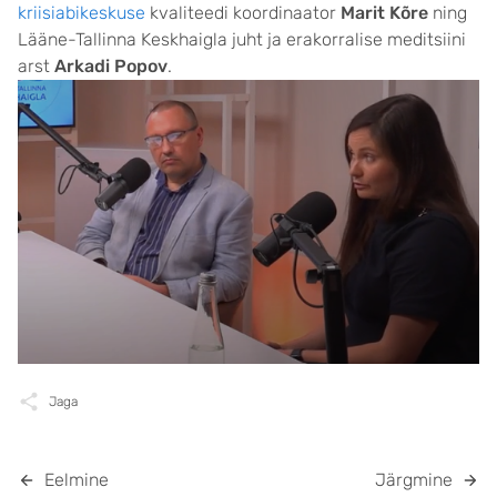
kriisiabikeskuse
kvaliteedi koordinaator
Marit Kõre
ning
Lääne-Tallinna Keskhaigla juht ja erakorralise meditsiini
arst
Arkadi Popov
.
Jaga
Eelmine
Järgmine