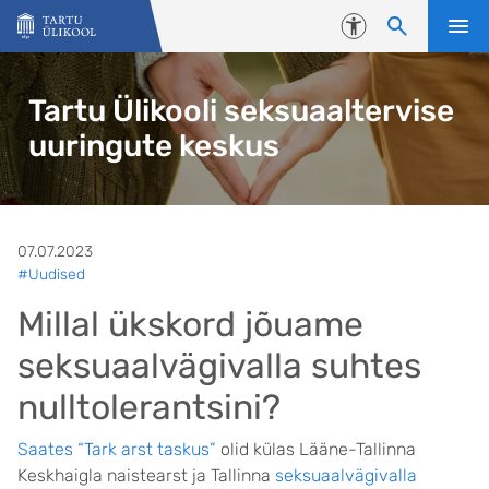
Liigu edasi põhisisu juurde
Juurdepääsetavus
Tartu Ülikooli seksuaaltervise
uuringute keskus
07.07.2023
#Uudised
Millal ükskord jõuame
seksuaalvägivalla suhtes
nulltolerantsini?
Saates “Tark arst taskus”
olid külas Lääne-Tallinna
Keskhaigla naistearst ja Tallinna
seksuaalvägivalla