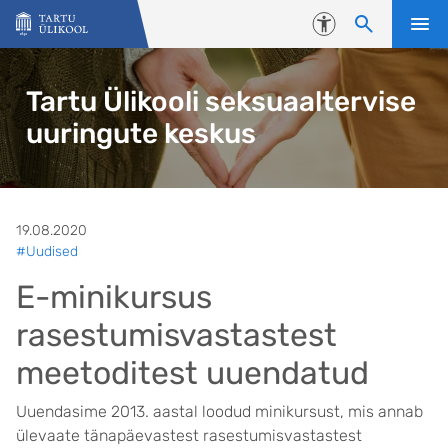
Liigu edasi põhisisu juurde
Juurdepääsetavus
Tartu Ülikooli seksuaaltervise
uuringute keskus
19.08.2020
#Uudised
E-minikursus
rasestumisvastastest
meetoditest uuendatud
Uuendasime 2013. aastal loodud minikursust, mis annab
ülevaate tänapäevastest rasestumisvastastest