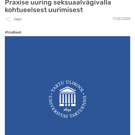
Praxise uuring seksuaalvägivalla
kohtueelsest uurimisest
17.03.2024
Jaga
#Uudised