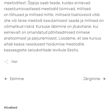
meetoditest. Õppija saab teada, kuidas erinevad
rasestumisvastased meetodid toimivad, millised
on tõhusad ja millised mitte, milliseid lisahüvesid võib
ühe või teise meetodi kasutamisest saada ja millised on
võimalikud riskid. Kursuse läbimine on jõukohane, kui
eelnevalt on omandatud põhiteadmised inimese
anatoomiast ja paljunemisest. Loodame, et see kursus
aitab kaasa rasedusest hoidumise meetodite
kaasaegsete seisukohtade levikule Eestis.
Jaga
Eelmine
Järgmine
#Uudised