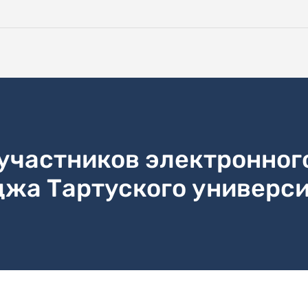
участников электронног
джа Тартуского универс