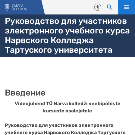
Liigu edasi põhisisu juurde
Juurdepääsetavus
Руководство для участников
электронного учебного курса
Нарвского Колледжа
Тартуского университета
Введение
Videojuhend TÜ Narva kolledži veebipõhiste
kursuste osalejatele
Руководство для участников электронного
учебного курса Нарвского Колледжа Тартуского