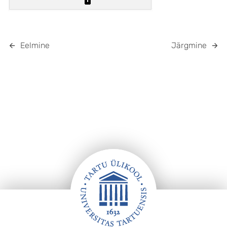
Eelmine
Järgmine
Jalus